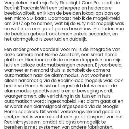
Vergeleken met mijn Eufy Floodlight Cam Pro biedt de
Reolink Trackmix Wifi een scherpere en helderdere
beeldkwaliteit, en ik kan de beelden lokaal opslaan op
een micro SD-kaart. Daarnaast heb ik de mogelijkheid
om 24/7 op te nemen, wat bij de Eufy niet mogelijk was
en wat ik als een groot gemis beschouw. Het laden van
de beelden gebeurt ook binnen enkele seconden, en
het alarmgeluid is zeer luid en duidelijk.
Een ander groot voordeel voor mij is de integratie van
deze camera met Home Assistant, een smart home
platform. Hierdoor kan ik de camera koppelen aan mijn
huis en talloze automatiseringen creëren. Bijvoorbeeld,
wanneer er niemand thuis is, schakelt de camera
automatisch naar de alarmmodus, wat voorheen
alleen handmatig via de Reolink-app mogelijk was. Ook
heb ik via Home Assistant ingesteld dat wanneer de
alarmmodus geactiveerd is en er beweging wordt
waargenomen, alle verlichting in de tuin en in huis
automatisch wordt ingeschakeld. Het alarm gaat af en
er wordt een alarmsignaal afgespeeld via de Google
Home speakers. Dit werkt verbazingwekkend goed en
snel, en het is voor mij echt een groot pluspunt van het
Reolink-systeem, omdat dit bijna onmogelijk te
bereiken is met systemen van andere fabrikanten.