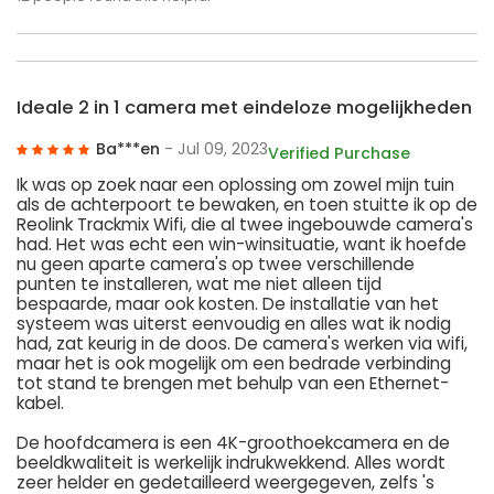
Ideale 2 in 1 camera met eindeloze mogelijkheden
Ba***en
- Jul 09, 2023
Verified Purchase
Ik was op zoek naar een oplossing om zowel mijn tuin
als de achterpoort te bewaken, en toen stuitte ik op de
Reolink Trackmix Wifi, die al twee ingebouwde camera's
had. Het was echt een win-winsituatie, want ik hoefde
nu geen aparte camera's op twee verschillende
punten te installeren, wat me niet alleen tijd
bespaarde, maar ook kosten. De installatie van het
systeem was uiterst eenvoudig en alles wat ik nodig
had, zat keurig in de doos. De camera's werken via wifi,
maar het is ook mogelijk om een bedrade verbinding
tot stand te brengen met behulp van een Ethernet-
kabel.
De hoofdcamera is een 4K-groothoekcamera en de
beeldkwaliteit is werkelijk indrukwekkend. Alles wordt
zeer helder en gedetailleerd weergegeven, zelfs 's