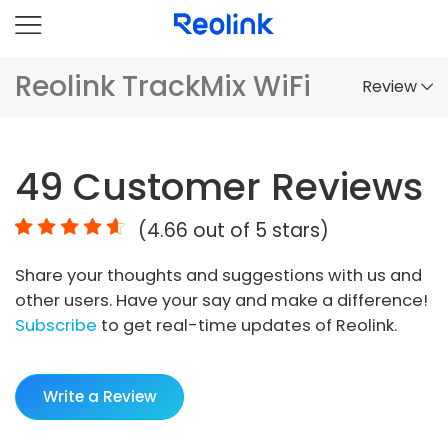
Reolink TrackMix WiFi
Review
Overview
49
Customer Reviews
Comparison
(
4.66
out of 5 stars)
Accessories
Share your thoughts and suggestions with us and
Video
other users. Have your say and make a difference!
Specs
Subscribe
to get real-time updates of Reolink.
FAQs
Write a Review