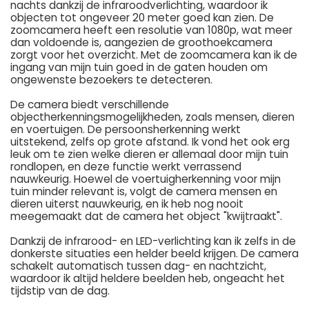
nachts dankzij de infraroodverlichting, waardoor ik
objecten tot ongeveer 20 meter goed kan zien. De
zoomcamera heeft een resolutie van 1080p, wat meer
dan voldoende is, aangezien de groothoekcamera
zorgt voor het overzicht. Met de zoomcamera kan ik de
ingang van mijn tuin goed in de gaten houden om
ongewenste bezoekers te detecteren.
De camera biedt verschillende
objectherkenningsmogelijkheden, zoals mensen, dieren
en voertuigen. De persoonsherkenning werkt
uitstekend, zelfs op grote afstand. Ik vond het ook erg
leuk om te zien welke dieren er allemaal door mijn tuin
rondlopen, en deze functie werkt verrassend
nauwkeurig. Hoewel de voertuigherkenning voor mijn
tuin minder relevant is, volgt de camera mensen en
dieren uiterst nauwkeurig, en ik heb nog nooit
meegemaakt dat de camera het object "kwijtraakt".
Dankzij de infrarood- en LED-verlichting kan ik zelfs in de
donkerste situaties een helder beeld krijgen. De camera
schakelt automatisch tussen dag- en nachtzicht,
waardoor ik altijd heldere beelden heb, ongeacht het
tijdstip van de dag.