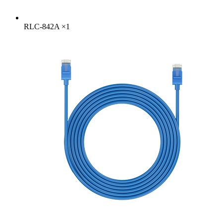
RLC-842A
×
1