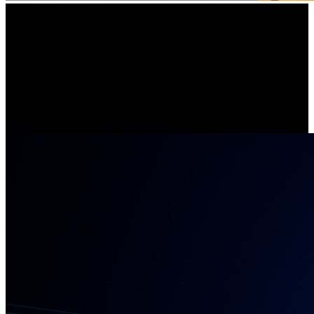
Schnelles & stabiles 5/2,4GHz WLAN
Mit verbesserter Stabilität und blitzschnellem 2,4/5 GHz Dualband-
WLAN genießen Sie jetzt verzögerungsfreie, nahtlose Live-Ansicht
sogar in 4K-Auflösung.