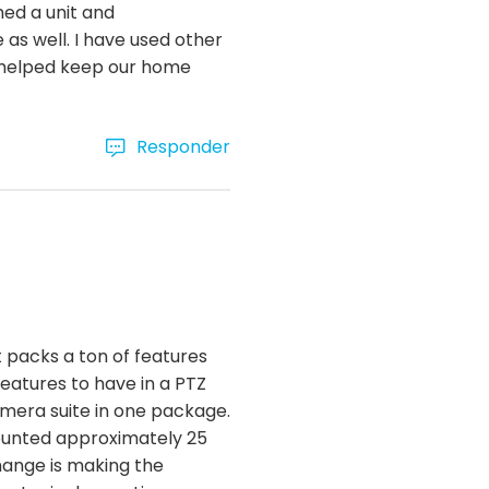
ed a unit and
 as well. I have used other
nd helped keep our home
Responder
 packs a ton of features
features to have in a PTZ
mera suite in one package.
mounted approximately 25
change is making the