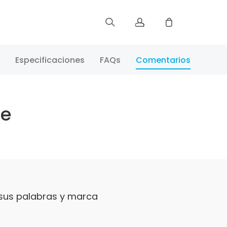
Registrar
Especificaciones
FAQs
Comentarios
Iniciar Sesión
te
Rastree Su Pedido
 sus palabras y marca