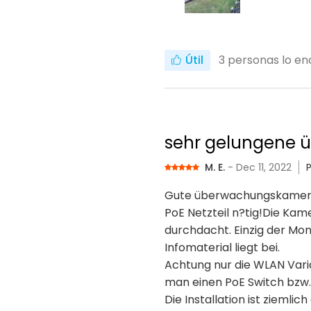
Útil
3
personas lo enc
sehr gelungene
M. E.
- Dec 11, 2022
Gute überwachungskamera, g
PoE Netzteil n?tig!Die Kam
durchdacht. Einzig der Mon
Infomaterial liegt bei.
Achtung nur die WLAN Varia
man einen PoE Switch bzw. 
Die Installation ist zieml