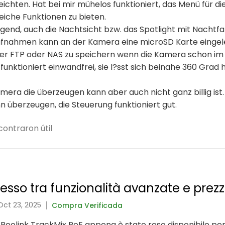
chten. Hat bei mir mühelos funktioniert, das Menü für die 
eiche Funktionen zu bieten.
ragend, auch die Nachtsicht bzw. das Spotlight mit Nachtf
ufnahmen kann an der Kamera eine microSD Karte eingel
über FTP oder NAS zu speichern wenn die Kamera schon im
unktioniert einwandfrei, sie l?sst sich beinahe 360 Grad 
ra die überzeugen kann aber auch nicht ganz billig ist.
ann überzeugen, die Steuerung funktioniert gut.
ontraron útil
so tra funzionalità avanzate e prezz
Oct 23, 2025
Compra Verificada
 Reolink TrackMix PoE appena è stato reso disponibile per 