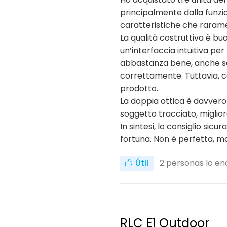
principalmente dalla funzio
caratteristiche che raramen
La qualità costruttiva è buo
un’interfaccia intuitiva pe
abbastanza bene, anche se n
correttamente. Tuttavia, c
prodotto.
La doppia ottica è davvero
soggetto tracciato, miglio
In sintesi, lo consiglio s
fortuna. Non è perfetta, ma 
Útil
2
personas lo enc
RLC E1 Outdoor