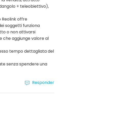
dangolo + teleobiettivo),
p Reolink offre
dei soggetti funziona
to o non attivarsi
te che aggiunge valore al
tesso tempo dettagliata del
nzate senza spendere una
Responder