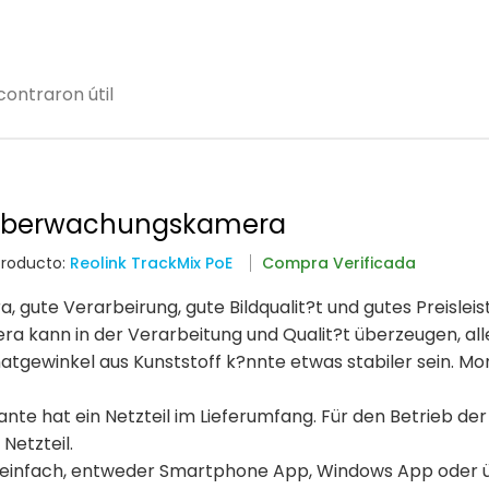
ontraron útil
 überwachungskamera
Producto:
Reolink TrackMix PoE
Compra Verificada
ute Verarbeirung, gute Bildqualit?t und gutes Preisleis
era kann in der Verarbeitung und Qualit?t überzeugen, all
atgewinkel aus Kunststoff k?nnte etwas stabiler sein. M
nte hat ein Netzteil im Lieferumfang. Für den Betrieb der
Netzteil.
ich einfach, entweder Smartphone App, Windows App oder 