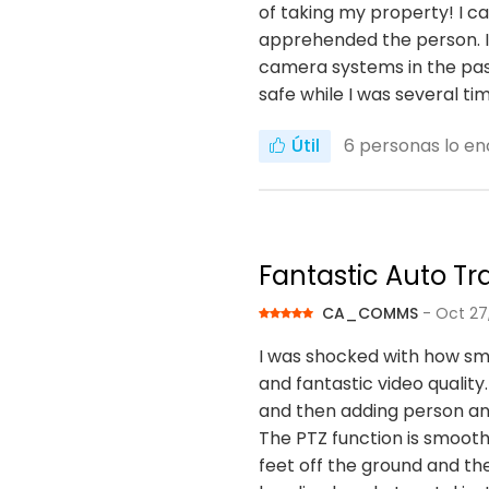
of taking my property! I 
apprehended the person. I 
camera systems in the past
safe while I was several t
Útil
6
personas lo en
Fantastic Auto T
CA_COMMS
- Oct 27
I was shocked with how sma
and fantastic video quality
and then adding person an
The PTZ function is smoot
feet off the ground and the