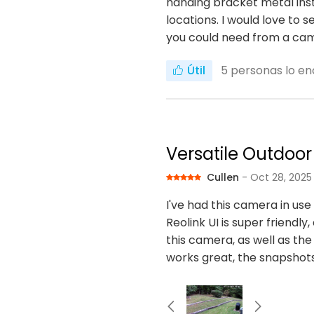
handing bracket metal inste
locations. I would love to 
you could need from a ca
Útil
5
personas lo en
Versatile Outdoo
Cullen
- Oct 28, 2025
I've had this camera in us
Reolink UI is super friendly
this camera, as well as the 
works great, the snapshots 