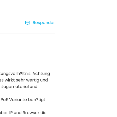
Responder
tungsverh?ltnis. Achtung
es wirkt sehr wertig und
ontagematerial und
 PoE Variante ben?tigt
über IP und Browser die