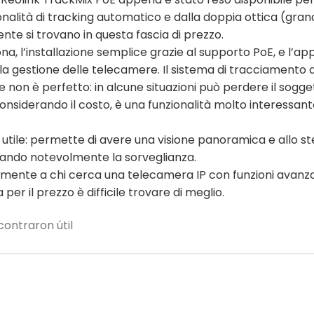
nalità di tracking automatico e dalla doppia ottica (gran
te si trovano in questa fascia di prezzo.
na, l’installazione semplice grazie al supporto PoE, e l’ap
r la gestione delle telecamere. Il sistema di tracciamento 
on è perfetto: in alcune situazioni può perdere il sogget
onsiderando il costo, è una funzionalità molto interessan
 utile: permette di avere una visione panoramica e allo s
rando notevolmente la sorveglianza.
icuramente a chi cerca una telecamera IP con funzioni ava
per il prezzo è difficile trovare di meglio.
ontraron útil