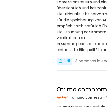
Kamera ansteuern und einei
übersichtlich und hat zahlr
Die Bildqualit?t ist hervor
Für die Speicherung von A
empfiehlt sich natürlich 
Die Steuerung der Kamera f
vertikal steuern.
In Summe gesehen eine Kame
einfach, die Bildqualit?t k
Útil
3
personas lo enc
Ottimo compromes
romano contessa
- 
Ho acquistato tre unità del