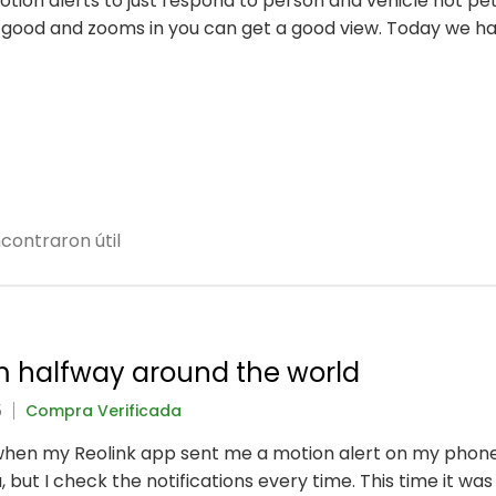
otion alerts to just respond to person and vehicle not pe
 good and zooms in you can get a good view. Today we 
contraron útil
m halfway around the world
5
Compra Verificada
when my Reolink app sent me a motion alert on my phone. 
, but I check the notifications every time. This time it w