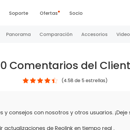
Soporte
Ofertas
Socio
Centro de Soporte
Ventas Flash
Panorama
Comparación
Accesorios
Video
Centro de Descarga
Día Reolink
40
Comentarios del Clien
Blog
(
4.58
de 5 estrellas)
Contáctenos
 y consejos con nosotros y otros usuarios. ¡Deje
r actualizaciones de Reolink en tiempo real .