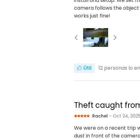
install and setup. We set m
camera follows the object
works just fine!
Útil
12
personas lo en
Theft caught fro
Rachel
- Oct 24, 202
We were on a recent trip 
dust in front of the camera