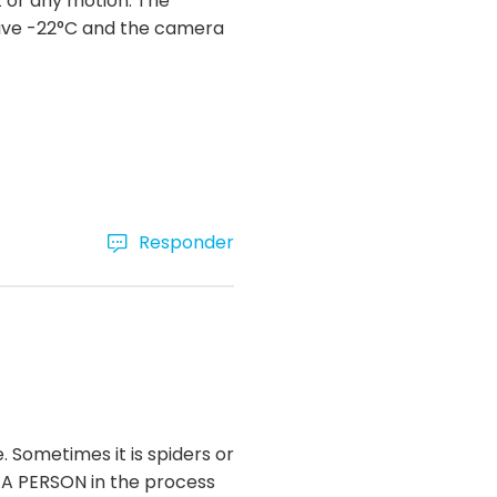
t or any motion. The
have -22°C and the camera
Responder
Sometimes it is spiders or
as A PERSON in the process