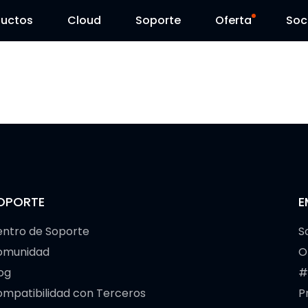
ductos
Cloud
Soporte
Oferta
Soc
Centro de Soporte
Ventas Flash
Centro de Descarga
Reolink Day
Blog
Contáctenos
OPORTE
E
ntro de Soporte
S
omunidad
O
og
#
mpatibilidad con Terceros
P