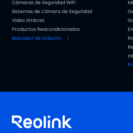
Cámaras de Seguridad WiFi
M
Sistemas de Cámara de Seguridad
Ga
Video timbres
Go
Productos Reacondicionados
En
Buscador de Solución
Ra
Re
In
P