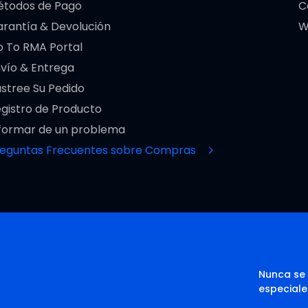
étodos de Pago
C
rantía & Devolución
W
 To RMA Portal
vío & Entrega
stree Su Pedido
gistro de Producto
formar de un problema
reguntas Frecuentes sobre Compras
Nunca se 
especiale