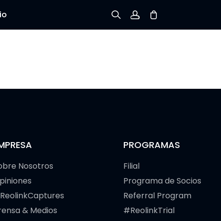
io
Registrarse
Iniciar sesión
Rastree el Pedido
MPRESA
PROGRAMAS
obre Nosotros
Filial
piniones
Programa de Socios
ReolinkCaptures
Referral Program
rensa & Medios
#ReolinkTrial