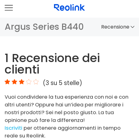
Argus Series B440
Recensione
Panoramica
1
Recensione dei
Confronto
clienti
Accessori
(
3
su 5 stelle)
Video
Vuoi condividere la tua esperienza con noi e con
Specifiche
altri utenti? Oppure hai un’idea per migliorare i
nostri prodotti? Sei nel posto giusto. La tua
Domande frequenti
opinione può fare la differenza!
Iscriviti
per ottenere aggiornamenti in tempo
reale su Reolink.