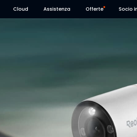
Cloud
Assistenza
Offerte
Socio in
Centro Assistenza
Vendite flash
Centro Scarica
Reolink Day
Blog
Contattaci