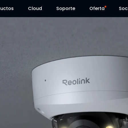
ductos
Cloud
Soporte
Oferta
Soc
Centro de Soporte
Ventas Flash
Centro de Descarga
Reolink Day
Blog
Contáctenos