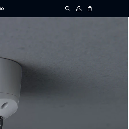
io
Registrarse
Iniciar sesión
Rastree el Pedido