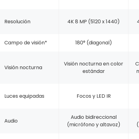
Resolución
4K 8 MP (5120 x 1440)
Campo de visión*
180° (diagonal)
Visión nocturna en color
C
Visión nocturna
estándar
n
Luces equipadas
Focos y LED IR
Audio bidireccional
Audio
(micrófono y altavoz)
(