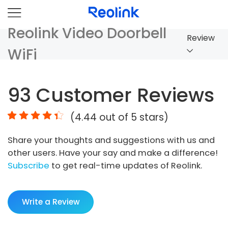
Reolink Video Doorbell
Review
WiFi
Overview
93
Customer Reviews
Comparison
(
4.44
out of 5 stars)
Accessories
Share your thoughts and suggestions with us and
Video
other users. Have your say and make a difference!
Specs
Subscribe
to get real-time updates of Reolink.
FAQs
Write a Review