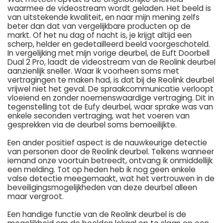
waarmee de videostream wordt geladen. Het beeld is
van uitstekende kwaliteit, en naar mijn mening zelfs
beter dan dat van vergelijkbare producten op de
markt. Of het nu dag of nacht is, je krijgt altijd een
scherp, helder en gedetailleerd beeld voorgeschoteld.
In vergelijking met mijn vorige deurbel, de Euft Doorbell
Dual 2 Pro, laadt de videostream van de Reolink deurbel
aanzienlijk sneller. Waar ik voorheen soms met
vertragingen te maken had, is dat bij de Reolink deurbel
vrijwel niet het geval. De spraakcommunicatie verloopt
vloeiend en zonder noemenswaardige vertraging. Dit in
tegenstelling tot de Eufy deurbel, waar sprake was van
enkele seconden vertraging, wat het voeren van
gesprekken via de deurbel soms bemoeilijkte.
Een ander positief aspect is de nauwkeurige detectie
van personen door de Reolink deurbel. Telkens wanneer
iemand onze voortuin betreedt, ontvang ik onmiddellijk
een melding. Tot op heden heb ik nog geen enkele
valse detectie meegemaakt, wat het vertrouwen in de
beveiligingsmogelijkheden van deze deurbel alleen
maar vergroot.
Een handige functie van de Reolink deurbel is de