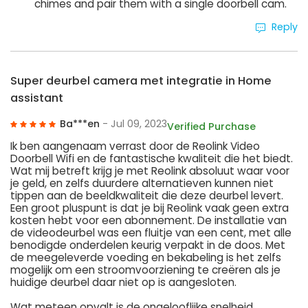
chimes and pair them with a single doorbell cam.
Reply
Super deurbel camera met integratie in Home
assistant
Ba***en
- Jul 09, 2023
Verified Purchase
Ik ben aangenaam verrast door de Reolink Video
Doorbell Wifi en de fantastische kwaliteit die het biedt.
Wat mij betreft krijg je met Reolink absoluut waar voor
je geld, en zelfs duurdere alternatieven kunnen niet
tippen aan de beeldkwaliteit die deze deurbel levert.
Een groot pluspunt is dat je bij Reolink vaak geen extra
kosten hebt voor een abonnement. De installatie van
de videodeurbel was een fluitje van een cent, met alle
benodigde onderdelen keurig verpakt in de doos. Met
de meegeleverde voeding en bekabeling is het zelfs
mogelijk om een stroomvoorziening te creëren als je
huidige deurbel daar niet op is aangesloten.
Wat meteen opvalt is de ongelooflijke snelheid