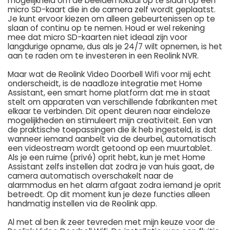
mogelijkheid om de beelden lokaal op te slaan op een
micro SD-kaart die in de camera zelf wordt geplaatst.
Je kunt ervoor kiezen om alleen gebeurtenissen op te
slaan of continu op te nemen. Houd er wel rekening
mee dat micro SD-kaarten niet ideaal zijn voor
langdurige opname, dus als je 24/7 wilt opnemen, is het
aan te raden om te investeren in een Reolink NVR.
Maar wat de Reolink Video Doorbell Wifi voor mij echt
onderscheidt, is de naadloze integratie met Home
Assistant, een smart home platform dat me in staat
stelt om apparaten van verschillende fabrikanten met
elkaar te verbinden. Dit opent deuren naar eindeloze
mogelijkheden en stimuleert mijn creativiteit. Een van
de praktische toepassingen die ik heb ingesteld, is dat
wanneer iemand aanbelt via de deurbel, automatisch
een videostream wordt getoond op een muurtablet.
Als je een ruime (privé) oprit hebt, kun je met Home
Assistant zelfs instellen dat zodra je van huis gaat, de
camera automatisch overschakelt naar de
alarmmodus en het alarm afgaat zodra iemand je oprit
betreedt. Op dit moment kun je deze functies alleen
handmatig instellen via de Reolink app.
Al met al ben ik zeer tevreden met mijn keuze voor de