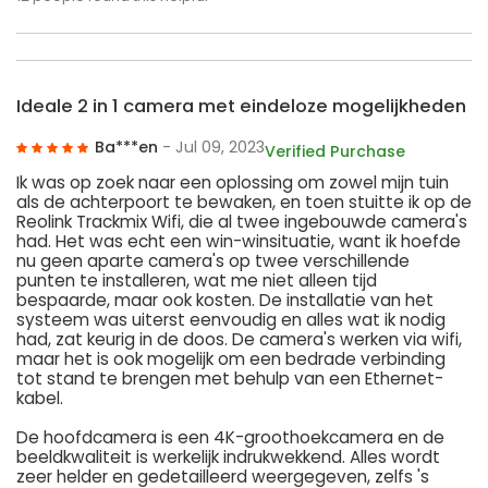
Ideale 2 in 1 camera met eindeloze mogelijkheden
Ba***en
- Jul 09, 2023
Verified Purchase
Ik was op zoek naar een oplossing om zowel mijn tuin
als de achterpoort te bewaken, en toen stuitte ik op de
Reolink Trackmix Wifi, die al twee ingebouwde camera's
had. Het was echt een win-winsituatie, want ik hoefde
nu geen aparte camera's op twee verschillende
punten te installeren, wat me niet alleen tijd
bespaarde, maar ook kosten. De installatie van het
systeem was uiterst eenvoudig en alles wat ik nodig
had, zat keurig in de doos. De camera's werken via wifi,
maar het is ook mogelijk om een bedrade verbinding
tot stand te brengen met behulp van een Ethernet-
kabel.
De hoofdcamera is een 4K-groothoekcamera en de
beeldkwaliteit is werkelijk indrukwekkend. Alles wordt
zeer helder en gedetailleerd weergegeven, zelfs 's