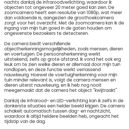
nachts dankzij de infraroodverlichting, waardoor ik
objecten tot ongeveer 20 meter goed kan zien. De
zoomcamera heeft een resolutie van 1080p, wat meer
dan voldoende is, aangezien de groothoekcamera
zorgt voor het overzicht. Met de zoomcamera kan ik de
ingang van mijn tuin goed in de gaten houden om
ongewenste bezoekers te detecteren.
De camera biedt verschillende
objectherkenningsmogelijkheden, zoals mensen, dieren
en voertuigen. De persoonsherkenning werkt
uitstekend, zelfs op grote afstand. Ik vond het ook erg
leuk om te zien welke dieren er allemaal door mijn tuin
rondlopen, en deze functie werkt verrassend
nauwkeurig. Hoewel de voertuigherkenning voor mijn
tuin minder relevant is, volgt de camera mensen en
dieren uiterst nauwkeurig, en ik heb nog nooit
meegemaakt dat de camera het object "kwijtraakt".
Dankzij de infrarood- en LED-verlichting kan ik zelfs in de
donkerste situaties een helder beeld krijgen. De camera
schakelt automatisch tussen dag- en nachtzicht,
waardoor ik altijd heldere beelden heb, ongeacht het
tijdstip van de dag.