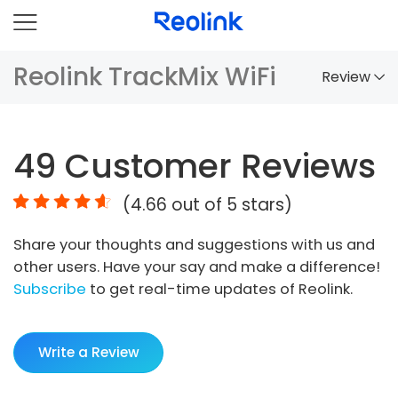
Reolink TrackMix WiFi
Review
Overview
49
Customer Reviews
Comparison
(
4.66
out of 5 stars)
Accessories
Share your thoughts and suggestions with us and
Video
other users. Have your say and make a difference!
Specs
Subscribe
to get real-time updates of Reolink.
FAQs
Write a Review