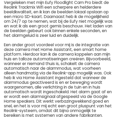
Vergeleken met mijn Eufy Floodlight Cam Pro biedt de
Reolink Trackmix Wifi een scherpere en helderdere
beeldkwaliteit, en ik kan de beelden lokaal opslaan op
een micro SD-kaart. Daarnaast heb ik de mogelijkheid
om 24/7 op te nemen, wat bij de Eufy niet mogelijk was
en wat ik als een groot gemis beschouw. Het laden van
de beelden gebeurt ook binnen enkele seconden, en
het alarmgeluid is zeer luid en duidelijk.
Een ander groot voordeel voor mij is de integratie van
deze camera met Home Assistant, een smart home
platform. Hierdoor kan ik de camera koppelen aan mijn
huis en talloze automatiseringen creëren. Bijvoorbeeld,
wanneer er niemand thuis is, schakelt de camera
automatisch naar de alarmmodus, wat voorheen
alleen handmatig via de Reolink-app mogelijk was. Ook
heb ik via Home Assistant ingesteld dat wanneer de
alarmmodus geactiveerd is en er beweging wordt
waargenomen, alle verlichting in de tuin en in huis
automatisch wordt ingeschakeld. Het alarm gaat af en
er wordt een alarmsignaal afgespeeld via de Google
Home speakers. Dit werkt verbazingwekkend goed en
snel, en het is voor mij echt een groot pluspunt van het
Reolink-systeem, omdat dit bijna onmogelijk te
bereiken is met systemen van andere fabrikanten.