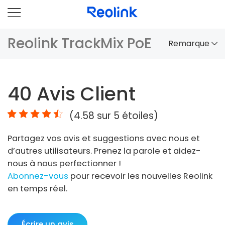
Reolink TrackMix PoE
Remarque
Aperçu
40
Avis Client
Comparaison
(
4.58
sur 5 étoiles)
Accessoires
Partagez vos avis et suggestions avec nous et
Vidéo
d’autres utilisateurs. Prenez la parole et aidez-
Spécifications
nous à nous perfectionner !
Abonnez-vous
pour recevoir les nouvelles Reolink
FAQs
en temps réel.
Écrire un avis