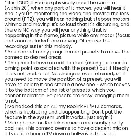
* It is LOUD. If you are physically near the camera
(within 20') when any part of it moves, you will hear it.
And if you're monitoring the video and moving the lens
around (PTZ), you will hear nothing but stepper motors
whining and moving. It's so loud that it's disturbing, and
there is NO way you will hear anything that is
happening in the frame/picture while any motor (focus
and zoom included) are moving. Of course the
recordings suffer this malady.
* You can set many programmed presets to move the
camera to desired areas.
* The presets have an edit feature (change camera's
aiming point associated with the preset) but it literally
does not work at all. No change is ever retained,, so if
you need to move the position of a preset, you will
have to delete it and create a new one - which moves
it to the bottom of the list of presets, which you
cannot rearrange. So presets are easy; changing them
is not.
(I've noticed this on ALL my Reolink PT/PTZ cameras,
which is frustrating and disappointing. Don't put the
feature in the system until it works... just sayin'.)
* Microphones on Reolink cameras are usually pretty
bad TBH. This camera seems to have a decent mic on
it (you can hear a TV down a hallway in the video