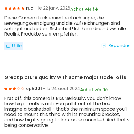
rud
- le 22 janv. 2026
Achat vérifié
Diese Camera funktioniert einfach super, die
Bewegungsverfolgung und die Aufzeichnungen sind
sehr gut und geben Sicherheit! Ich kann diese bzw. alle
Reolink Produkte sehr empfehlen.
Répondre
Utile
Great picture quality with some major trade-offs
cgh001
- le 24 août 2024
Achat vérifié
First off, this camera is BIG. Seriously, you don't know
how big it really is until you pull it out of the box.
Imagine a basketball - that's the minimum space you'll
need to mount this thing with its mounting bracket,
and how big it's going to look once mounted. And that's
being conservative.