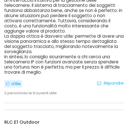
un’interfaccia intuitiva per la gestione delle
telecamere. Il sistema di tracciamento dei soggetti
funziona abbastanza bene, anche se non è perfetto: in
alcune situazioni può perdere il soggetto o non
attivarsi correttamente. Tuttavia, considerando il
costo, è una funzionalità molto interessante che
aggiunge valore al prodotto.
La doppia ottica è davvero utile: permette di avere una
visione panoramica e allo stesso tempo dettagliata
del soggetto tracciato, migliorando notevolmente la
sorveglianza.
In sintesi, lo consiglio sicuramente a chi cerca una
telecamera IP con funzioni avanzate senza spendere
una fortuna. Non è perfetta, ma per il prezzo è difficile
trovare di meglio.
Répondre
Utile
2
personnes le trouvent utile
RLC E1 Outdoor