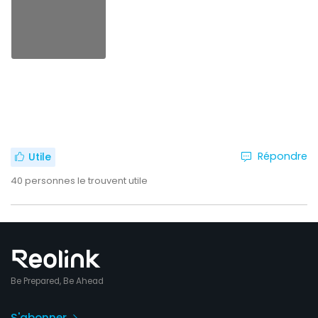
Répondre
Utile
40
personnes le trouvent utile
Be Prepared, Be Ahead
S'abonner