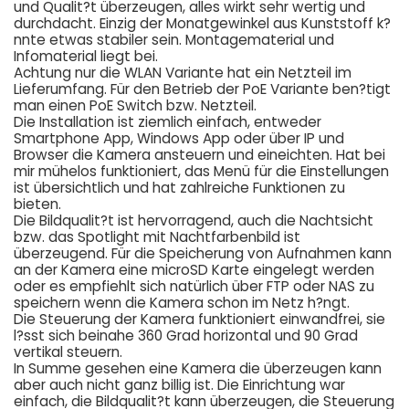
und Qualit?t überzeugen, alles wirkt sehr wertig und
durchdacht. Einzig der Monatgewinkel aus Kunststoff k?
nnte etwas stabiler sein. Montagematerial und
Infomaterial liegt bei.
Achtung nur die WLAN Variante hat ein Netzteil im
Lieferumfang. Für den Betrieb der PoE Variante ben?tigt
man einen PoE Switch bzw. Netzteil.
Die Installation ist ziemlich einfach, entweder
Smartphone App, Windows App oder über IP und
Browser die Kamera ansteuern und eineichten. Hat bei
mir mühelos funktioniert, das Menü für die Einstellungen
ist übersichtlich und hat zahlreiche Funktionen zu
bieten.
Die Bildqualit?t ist hervorragend, auch die Nachtsicht
bzw. das Spotlight mit Nachtfarbenbild ist
überzeugend. Für die Speicherung von Aufnahmen kann
an der Kamera eine microSD Karte eingelegt werden
oder es empfiehlt sich natürlich über FTP oder NAS zu
speichern wenn die Kamera schon im Netz h?ngt.
Die Steuerung der Kamera funktioniert einwandfrei, sie
l?sst sich beinahe 360 Grad horizontal und 90 Grad
vertikal steuern.
In Summe gesehen eine Kamera die überzeugen kann
aber auch nicht ganz billig ist. Die Einrichtung war
einfach, die Bildqualit?t kann überzeugen, die Steuerung