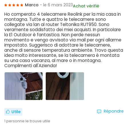
Marco
- le 6 mars 2023
Achat vérifié
Ho comperato 4 telecamere Reolink per la mia casa in
montagna. Tutte e quattro le telecamere sono
collegate via lan al router Teltonika RUT950. Sono
veramente soddisfatto dei miei acquisti. In particolare
la E1 Outdoor è fantastica. Non perde nessun
movimento e vengo avvisato via mail per ogni allarme
impostato. Suggerisco di adottare le telecamere,
anche di sensore temperatura ambiente. Trovo questa
idea molto interessante, se la telecamera è montata
su una casa vacanza, al mare o in montagna.
Complimenti all'Azienda!
Répondre
Utile
1
personne le trouve utile