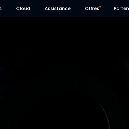
s
Cloud
Assistance
Offres
Parten
Centre d’assistance
Ventes Flash
Centre de téléchargement
Reolink Day
Blog
Contactez-nous