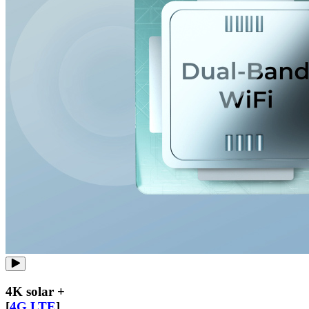
4K solar +
[
4G LTE
]