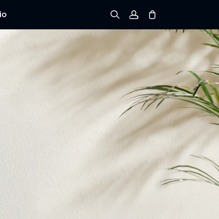
io
Registrarse
Iniciar sesión
Rastree el Pedido