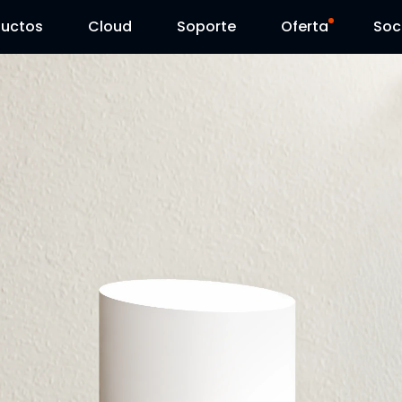
ductos
Cloud
Soporte
Oferta
Soc
Centro de Soporte
Ventas Flash
Centro de Descarga
Reolink Day
Blog
Contáctenos