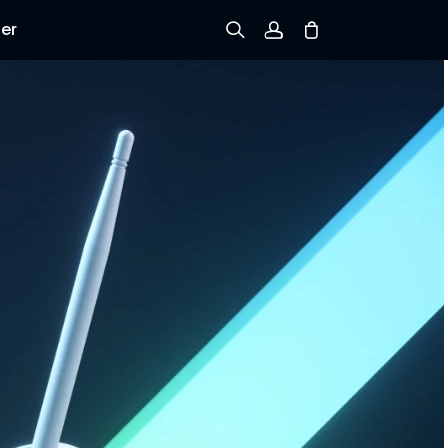
er
Tilmeld dig
Log ind
Spor ordre