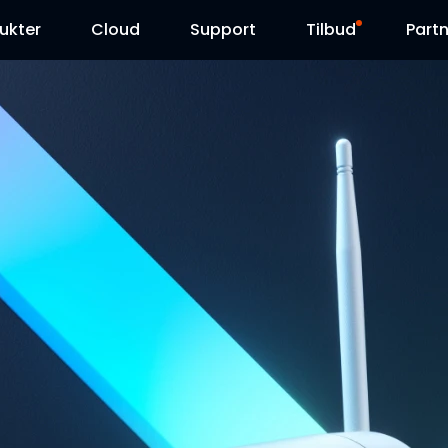
ukter
Cloud
Support
Tilbud
Partn
Supportcenter
Udsalg
Downloadcenter
Reolink Day
Blog
Kontakt os