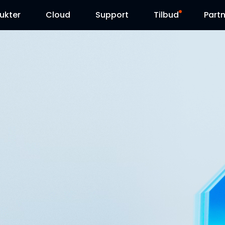
ukter
Cloud
Support
Tilbud
Partn
Supportcenter
Udsalg
Downloadcenter
Reolink Day
Blog
Kontakt os