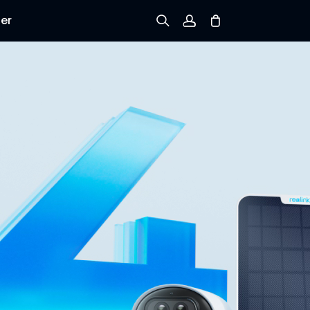
er
Tilmeld dig
Log ind
Spor ordre