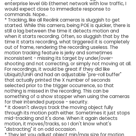
enterprise level Gb Ethernet network with low traffic, I
would expect close to immediate response to
commands. Nope...
* Tracking, like all Reolink cameras is sluggish to get
started. While this camera, being POE is quicker, there is
still a lag between the time it detects motion and
when it starts recording. Often, so sluggish that by the
time it starts recording, what tirggered it is completely
out of frame, rendering the recording useless. The
motion tracking feature is jerky and sometimes
inconsistent - missing its target by under/over-
shooting and not correcting, or simply not moving at all.
For recordings, it would be great if they did like
Ubiquiti/UniFi and had an adjustable "pre-roll buffer"
that actually printed the X number of seconds
selected prior to the trigger occurrence, so that
nothing is missed in the recording. This can be
something of a show stopper when using the cameras
for their intended purpose - security.
* It doesn't always track the moving object fully
through its motion path either. Sometimes it just stops
mid-tracking and it's done. When it again detects
motion, it moves/tracks, so I don't know what's
"distracting" it on odd occasion.
* They let you adjust object min/max size for motion