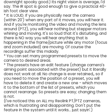
downright spooky good.) Its night vision is average, I'd
say. The IR spot is good enough to give a practical 40-
ish foot clear view.
* It is LOUD. If you are physically near the camera
(within 20') when any part of it moves, you will hear it.
And if you're monitoring the video and moving the lens
around (PTZ), you will hear nothing but stepper motors
whining and moving. It's so loud that it's disturbing, and
there is NO way you will hear anything that is
happening in the frame/picture while any motor (focus
and zoom included) are moving. Of course the
recordings suffer this malady.
* You can set many programmed presets to move the
camera to desired areas.
* The presets have an edit feature (change camera's
aiming point associated with the preset) but it literally
does not work at all. No change is ever retained,, so if
you need to move the position of a preset, you will
have to delete it and create a new one - which moves
it to the bottom of the list of presets, which you
cannot rearrange. So presets are easy; changing them
is not.
(I've noticed this on ALL my Reolink PT/PTZ cameras,
which is frustrating and disappointing. Don't put the
feature in the system until it works... just sayin'.)