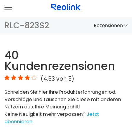
RLC-823S2
Rezensionen
Überblick
40
Vergleich
Kundenrezensionen
Zubehör
(
4.33
von 5)
Video
Schreiben Sie hier Ihre Produkterfahrungen od.
Specs
Vorschläge und tauschen Sie diese mit anderen
Nutzern aus. Ihre Meinung zählt!
FAQs
Keine Neuigkeit mehr verpassen?
Jetzt
abonnieren
.