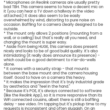
* Microphones on Reolink cameras are usually pretty
bad TBH. This camera seems to have a decent mic on
it (you can hear a TV down a hallway in the video
attached.) It does also seem to be easily
overwhelmed by wind, distorting to pure noise on
occasion. Baffling for a camera clearly designed to be
outside.
* The mount only allows 2 positions (mounting from a
wall, or a ceiling) but that's really all you need, and
changing the mount is super easy.
* Aside from being HUGE, this camera does present
nicely and looks to be of good build quality. It's also
intimidating (it really does announce its presence) -
which could be a good detriment to n'er-do-wells
alone.
* It comes with a security strap - that mounts
between the base mount and the camera housing
itself. Good to have on a camera this heavy.
* It makes the impression that it's truly industrial grade
by aesthetics and "feel in the hand."
* Because it's POE, it's always connected to software
(like the Reolink App), so it is more responsive than its
WiFi connected cousins, albeit there is still a baffling
delay - see video. I'm tapping but it's pickup time to my
requests is inconsistent and often sluggish. On an