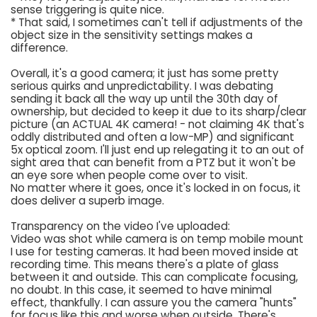
sense triggering is quite nice.
* That said, I sometimes can't tell if adjustments of the
object size in the sensitivity settings makes a
difference.
Overall, it's a good camera; it just has some pretty
serious quirks and unpredictability. I was debating
sending it back all the way up until the 30th day of
ownership, but decided to keep it due to its sharp/clear
picture (an ACTUAL 4K camera! - not claiming 4K that's
oddly distributed and often a low-MP) and significant
5x optical zoom. I'll just end up relegating it to an out of
sight area that can benefit from a PTZ but it won't be
an eye sore when people come over to visit.
No matter where it goes, once it's locked in on focus, it
does deliver a superb image.
Transparency on the video I've uploaded:
Video was shot while camera is on temp mobile mount
I use for testing cameras. It had been moved inside at
recording time. This means there's a plate of glass
between it and outside. This can complicate focusing,
no doubt. In this case, it seemed to have minimal
effect, thankfully. I can assure you the camera "hunts"
for focus like this and worse when outside. There's