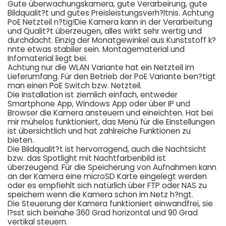
Gute überwachungskamera, gute Verarbeirung, gute
Bildqualit?t und gutes Preisleistungsverh?ltnis. Achtung
PoE Netzteil n?tig!Die Kamera kann in der Verarbeitung
und Qualit?t überzeugen, alles wirkt sehr wertig und
durchdacht. Einzig der Monatgewinkel aus Kunststoff k?
nnte etwas stabiler sein. Montagematerial und
Infomaterial liegt bei.
Achtung nur die WLAN Variante hat ein Netzteil im
Lieferumfang. Für den Betrieb der PoE Variante ben?tigt
man einen PoE Switch bzw. Netzteil.
Die Installation ist ziemlich einfach, entweder
Smartphone App, Windows App oder über IP und
Browser die Kamera ansteuern und eineichten. Hat bei
mir mühelos funktioniert, das Menü für die Einstellungen
ist übersichtlich und hat zahlreiche Funktionen zu
bieten.
Die Bildqualit?t ist hervorragend, auch die Nachtsicht
bzw. das Spotlight mit Nachtfarbenbild ist
überzeugend. Für die Speicherung von Aufnahmen kann
an der Kamera eine microSD Karte eingelegt werden
oder es empfiehlt sich natürlich über FTP oder NAS zu
speichern wenn die Kamera schon im Netz h?ngt.
Die Steuerung der Kamera funktioniert einwandfrei, sie
l?sst sich beinahe 360 Grad horizontal und 90 Grad
vertikal steuern.