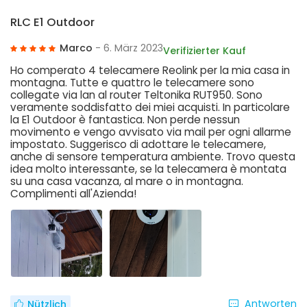
RLC E1 Outdoor
Marco
- 6. März 2023
Verifizierter Kauf
Ho comperato 4 telecamere Reolink per la mia casa in
montagna. Tutte e quattro le telecamere sono
collegate via lan al router Teltonika RUT950. Sono
veramente soddisfatto dei miei acquisti. In particolare
la E1 Outdoor è fantastica. Non perde nessun
movimento e vengo avvisato via mail per ogni allarme
impostato. Suggerisco di adottare le telecamere,
anche di sensore temperatura ambiente. Trovo questa
idea molto interessante, se la telecamera è montata
su una casa vacanza, al mare o in montagna.
Complimenti all'Azienda!
Antworten
Nützlich