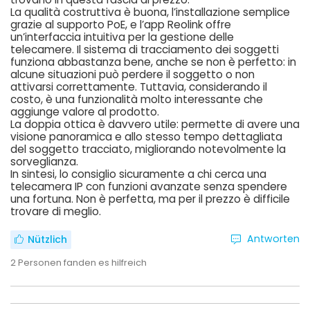
La qualità costruttiva è buona, l’installazione semplice
grazie al supporto PoE, e l’app Reolink offre
un’interfaccia intuitiva per la gestione delle
telecamere. Il sistema di tracciamento dei soggetti
funziona abbastanza bene, anche se non è perfetto: in
alcune situazioni può perdere il soggetto o non
attivarsi correttamente. Tuttavia, considerando il
costo, è una funzionalità molto interessante che
aggiunge valore al prodotto.
La doppia ottica è davvero utile: permette di avere una
visione panoramica e allo stesso tempo dettagliata
del soggetto tracciato, migliorando notevolmente la
sorveglianza.
In sintesi, lo consiglio sicuramente a chi cerca una
telecamera IP con funzioni avanzate senza spendere
una fortuna. Non è perfetta, ma per il prezzo è difficile
trovare di meglio.
Antworten
Nützlich
2
Personen fanden es hilfreich