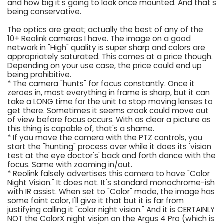
and how big it's going to look once mounted. And that's
being conservative.
The optics are great; actually the best of any of the
10+ Reolink cameras I have. The image on a good
network in "High" quality is super sharp and colors are
appropriately saturated. This comes at a price though.
Depending on your use case, the price could end up
being prohibitive.
* The camera "hunts" for focus constantly. Once it
zeroes in, most everything in frame is sharp, but it can
take a LONG time for the unit to stop moving lenses to
get there. Sometimes it seems crook could move out
of view before focus occurs. With as clear a picture as
this thing is capable of, that's a shame.
* If you move the camera with the PTZ controls, you
start the "hunting" process over while it does its 'vision
test at the eye doctor's' back and forth dance with the
focus. Same with zooming in/out.
* Reolink falsely advertises this camera to have "Color
Night Vision." It does not. It's standard monochrome-ish
with IR assist. When set to "Color" mode, the image has
some faint color, I'll give it that but it is far from
justifying calling it "color night vision." And it is CERTAINLY
NOT the ColorX night vision on the Argus 4 Pro (which is