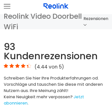
Reolink Video Doorbell
Rezensionen
WiFi
Überblick
93
Vergleich
Kundenrezensionen
Zubehör
(
4.44
von 5)
Video
Schreiben Sie hier Ihre Produkterfahrungen od.
Specs
Vorschläge und tauschen Sie diese mit anderen
Nutzern aus. Ihre Meinung zählt!
FAQs
Keine Neuigkeit mehr verpassen?
Jetzt
abonnieren
.