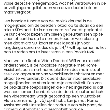
valse detectie meegemaakt, wat het vertrouwen in de
beveiligingsmogelijkheden van deze deurbel alleen
maar vergroot.
Een handige functie van de Reolink deurbel is de
mogelijkheid om de beelden lokaal op te slaan op een
micro SD-kaart die in de camera zelf wordt geplaatst.
Je kunt ervoor kiezen om alleen gebeurtenissen op te
slaan of continu op te nemen. Houd er wel rekening
mee dat micro SD-kaarten niet ideaal zijn voor
langdurige opname, dus als je 24/7 wilt opnemen, is het
aan te raden om te investeren in een Reolink NVR.
Maar wat de Reolink Video Doorbell Wifi voor mij echt
onderscheidt, is de naadloze integratie met Home
Assistant, een smart home platform dat me in staat
stelt om apparaten van verschillende fabrikanten met
elkaar te verbinden. Dit opent deuren naar eindeloze
mogelijkheden en stimuleert mijn creativiteit. Een van
de praktische toepassingen die ik heb ingesteld, is dat
wanneer iemand aanbelt via de deurbel, automatisch
een videostream wordt getoond op een muurtablet.
Als je een ruime (privé) oprit hebt, kun je met Home
Assistant zelfs instellen dat zodra je van huis gaat, de
camera automatisch overschakelt naar de