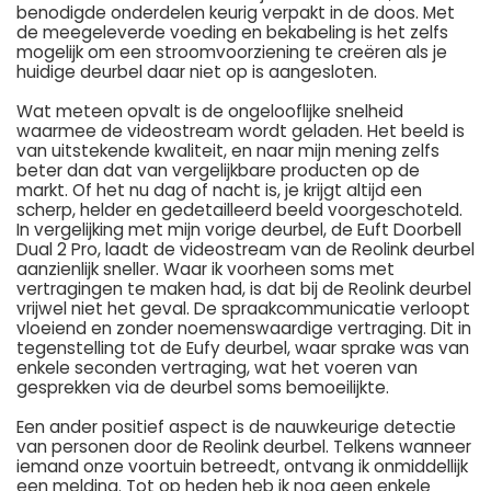
benodigde onderdelen keurig verpakt in de doos. Met
de meegeleverde voeding en bekabeling is het zelfs
mogelijk om een stroomvoorziening te creëren als je
huidige deurbel daar niet op is aangesloten.
Wat meteen opvalt is de ongelooflijke snelheid
waarmee de videostream wordt geladen. Het beeld is
van uitstekende kwaliteit, en naar mijn mening zelfs
beter dan dat van vergelijkbare producten op de
markt. Of het nu dag of nacht is, je krijgt altijd een
scherp, helder en gedetailleerd beeld voorgeschoteld.
In vergelijking met mijn vorige deurbel, de Euft Doorbell
Dual 2 Pro, laadt de videostream van de Reolink deurbel
aanzienlijk sneller. Waar ik voorheen soms met
vertragingen te maken had, is dat bij de Reolink deurbel
vrijwel niet het geval. De spraakcommunicatie verloopt
vloeiend en zonder noemenswaardige vertraging. Dit in
tegenstelling tot de Eufy deurbel, waar sprake was van
enkele seconden vertraging, wat het voeren van
gesprekken via de deurbel soms bemoeilijkte.
Een ander positief aspect is de nauwkeurige detectie
van personen door de Reolink deurbel. Telkens wanneer
iemand onze voortuin betreedt, ontvang ik onmiddellijk
een melding. Tot op heden heb ik nog geen enkele