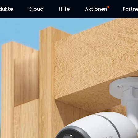
dukte
Cloud
Hilfe
Aktionen
Partn
Supportanfrage
Sonderangebot
Herunterladen
Reolink Day
Blog
Kontakt