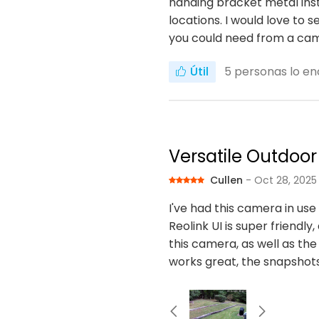
handing bracket metal inste
locations. I would love to 
you could need from a ca
Útil
5
personas lo en
Versatile Outdoo
Cullen
- Oct 28, 2025
I've had this camera in us
Reolink UI is super friendly
this camera, as well as the 
works great, the snapshots 