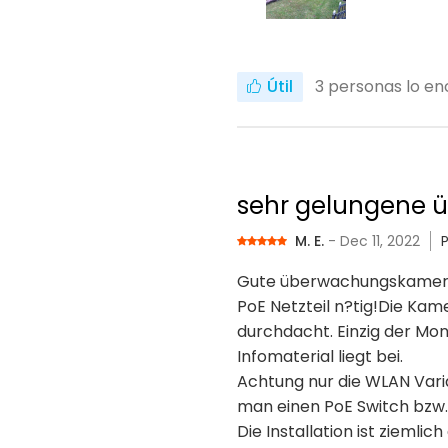
Útil
3
personas lo enc
sehr gelungene
M. E.
- Dec 11, 2022
Gute überwachungskamera, g
PoE Netzteil n?tig!Die Kam
durchdacht. Einzig der Mon
Infomaterial liegt bei.
Achtung nur die WLAN Varia
man einen PoE Switch bzw. 
Die Installation ist zieml