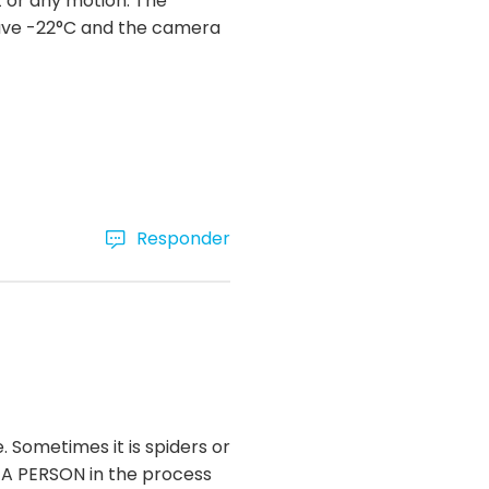
t or any motion. The
have -22°C and the camera
Responder
Sometimes it is spiders or
as A PERSON in the process