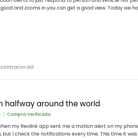
otion alerts to just respond to person and vehicle not pe
 good and zooms in you can get a good view. Today we 
contraron útil
m halfway around the world
5
Compra Verificada
when my Reolink app sent me a motion alert on my phone. 
, but I check the notifications every time. This time it w