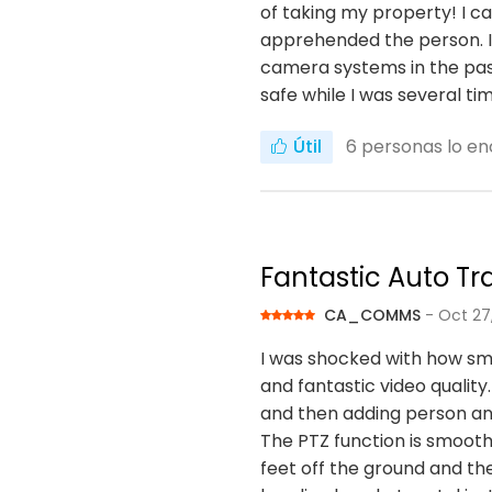
of taking my property! I 
apprehended the person. I 
camera systems in the past
safe while I was several t
Útil
6
personas lo en
Fantastic Auto T
CA_COMMS
- Oct 27
I was shocked with how sma
and fantastic video quality
and then adding person an
The PTZ function is smoot
feet off the ground and the