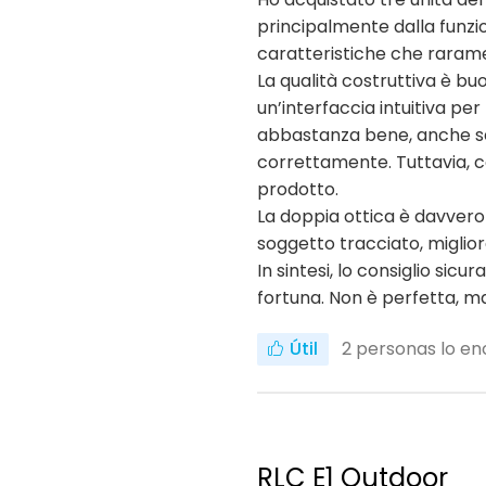
principalmente dalla funzio
caratteristiche che raramen
La qualità costruttiva è buo
un’interfaccia intuitiva pe
abbastanza bene, anche se n
correttamente. Tuttavia, c
prodotto.
La doppia ottica è davvero
soggetto tracciato, miglio
In sintesi, lo consiglio s
fortuna. Non è perfetta, ma 
Útil
2
personas lo enc
RLC E1 Outdoor