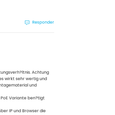
Responder
tungsverh?ltnis. Achtung
es wirkt sehr wertig und
ontagematerial und
 PoE Variante ben?tigt
über IP und Browser die