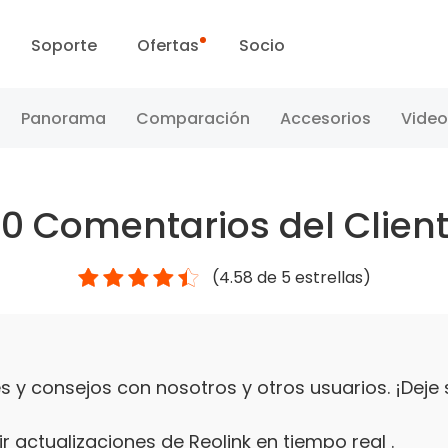
Soporte
Ofertas
Socio
Centro de Soporte
Ventas Flash
Panorama
Comparación
Accesorios
Video
Centro de Descarga
Día Reolink
40
Comentarios del Clien
Blog
(
4.58
de 5 estrellas)
Contáctenos
 y consejos con nosotros y otros usuarios. ¡Deje
r actualizaciones de Reolink en tiempo real .