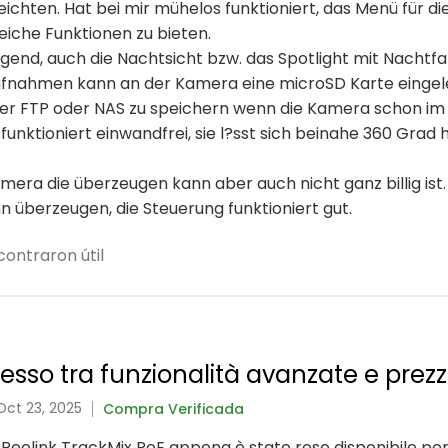
chten. Hat bei mir mühelos funktioniert, das Menü für die 
eiche Funktionen zu bieten.
ragend, auch die Nachtsicht bzw. das Spotlight mit Nachtf
ufnahmen kann an der Kamera eine microSD Karte eingel
über FTP oder NAS zu speichern wenn die Kamera schon im
unktioniert einwandfrei, sie l?sst sich beinahe 360 Grad 
ra die überzeugen kann aber auch nicht ganz billig ist.
ann überzeugen, die Steuerung funktioniert gut.
ontraron útil
so tra funzionalità avanzate e prezz
Oct 23, 2025
Compra Verificada
 Reolink TrackMix PoE appena è stato reso disponibile per 