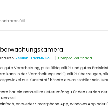
ontraron útil
 überwachungskamera
Producto:
Reolink TrackMix PoE
Compra Verificada
ute Verarbeirung, gute Bildqualit?t und gutes Preisleis
era kann in der Verarbeitung und Qualit?t überzeugen, all
atgewinkel aus Kunststoff k?nnte etwas stabiler sein. M
nte hat ein Netzteil im Lieferumfang. Für den Betrieb der
Netzteil.
ich einfach, entweder Smartphone App, Windows App oder 