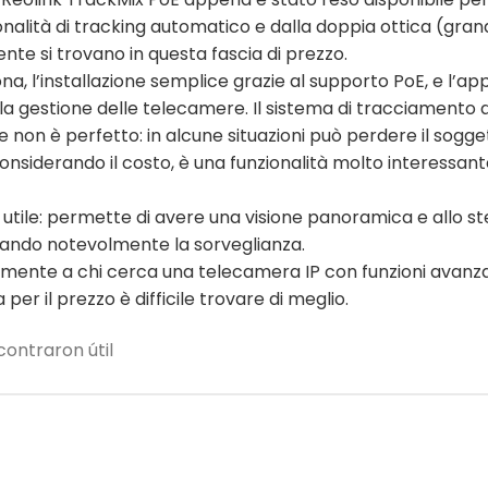
nalità di tracking automatico e dalla doppia ottica (gran
te si trovano in questa fascia di prezzo.
na, l’installazione semplice grazie al supporto PoE, e l’ap
r la gestione delle telecamere. Il sistema di tracciamento 
on è perfetto: in alcune situazioni può perdere il sogget
onsiderando il costo, è una funzionalità molto interessan
 utile: permette di avere una visione panoramica e allo s
rando notevolmente la sorveglianza.
icuramente a chi cerca una telecamera IP con funzioni ava
per il prezzo è difficile trovare di meglio.
ontraron útil