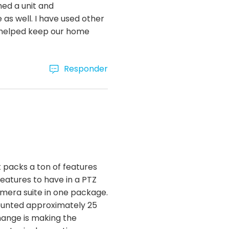
ed a unit and
 as well. I have used other
nd helped keep our home
Responder
 packs a ton of features
features to have in a PTZ
mera suite in one package.
mounted approximately 25
change is making the