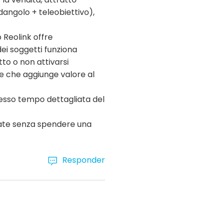
dangolo + teleobiettivo),
p Reolink offre
dei soggetti funziona
to o non attivarsi
te che aggiunge valore al
tesso tempo dettagliata del
nzate senza spendere una
Responder