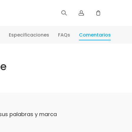
Registrar
Especificaciones
FAQs
Comentarios
Iniciar Sesión
te
Rastree Su Pedido
 sus palabras y marca