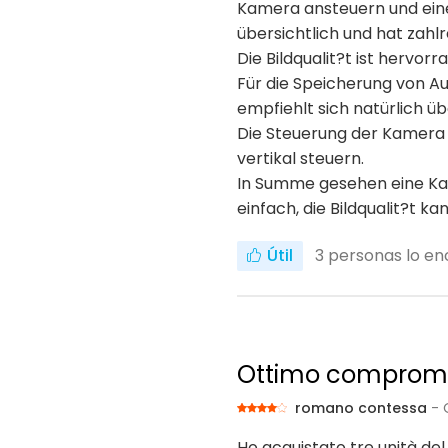
Kamera ansteuern und einei
übersichtlich und hat zahlr
Die Bildqualit?t ist hervor
Für die Speicherung von A
empfiehlt sich natürlich 
Die Steuerung der Kamera f
vertikal steuern.
In Summe gesehen eine Kame
einfach, die Bildqualit?t k
Útil
3
personas lo enc
Ottimo compromes
romano contessa
- 
Ho acquistato tre unità del