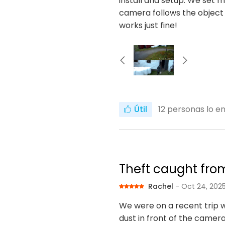
install and setup. We set m
camera follows the object
works just fine!
Útil
12
personas lo en
Theft caught fro
Rachel
- Oct 24, 202
We were on a recent trip 
dust in front of the camera