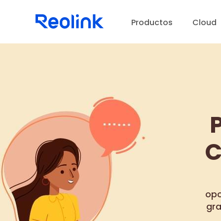
Productos
Cloud
C
opo
gra