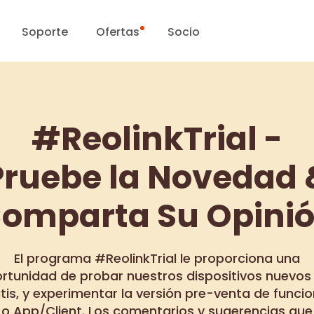
Soporte
Ofertas
Socio
Centro de Soporte
Ventas Flash
#ReolinkTrial -
Centro de Descarga
Día Reolink
Pruebe la Novedad 
Blog
omparta Su Opini
Contáctenos
El programa #ReolinkTrial le proporciona una
rtunidad de probar nuestros dispositivos nuevos
tis, y experimentar la versión pre-venta de funci
o App/Client. Los comentarios y sugerencias que