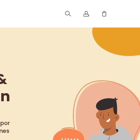
Registrar
Iniciar Sesión
&
Rastree Su Pedido
ón
 por
ones