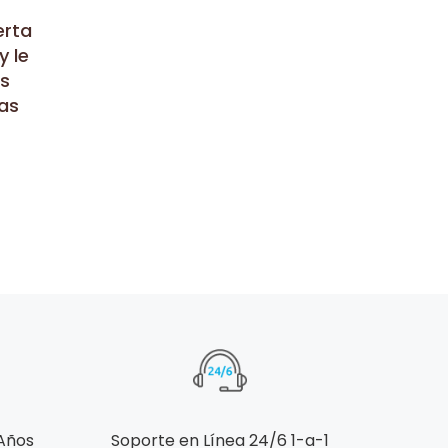
erta
y le
os
as
 Años
Soporte en Línea 24/6 1-a-1