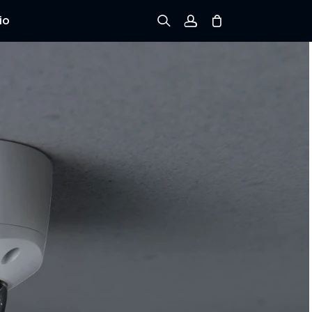
io
Registrarse
Iniciar sesión
Rastree el Pedido