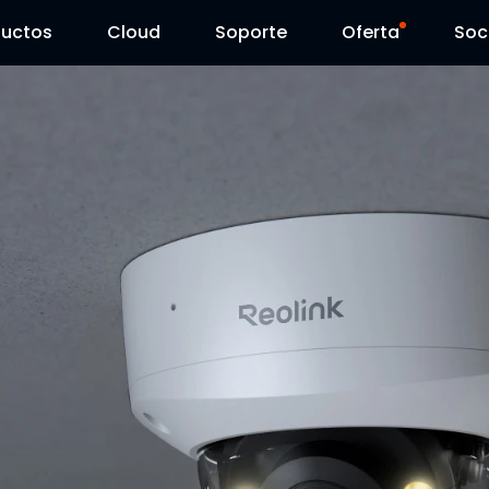
ductos
Cloud
Soporte
Oferta
Soc
Centro de Soporte
Ventas Flash
Centro de Descarga
Reolink Day
Blog
Contáctenos