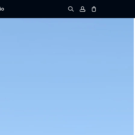
io
Registrarse
Iniciar sesión
Rastree el Pedido