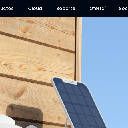
ductos
Cloud
Soporte
Oferta
Soc
Centro de Soporte
Ventas Flash
Centro de Descarga
Reolink Day
Blog
Contáctenos