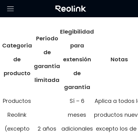
Elegibilidad
Período
Categoría
para
de
de
extensión
Notas
garantía
producto
de
limitada
garantía
Productos
Sí – 6
Aplica a todos 
Reolink
meses
productos nue
(excepto
2 años
adicionales
excepto los de 