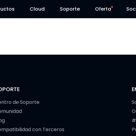
ductos
Cloud
Soporte
Oferta
Soc
Centro de Soporte
Ventas Flash
Centro de Descarga
Reolink Day
Blog
Contáctenos
OPORTE
E
ntro de Soporte
S
omunidad
O
og
#
mpatibilidad con Terceros
P