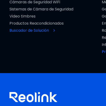
Cámaras de Seguridad WiFi
M
Sistemas de Cámara de Seguridad
Ga
Video timbres
Go
Productos Reacondicionados
En
Buscador de Solución
Ra
Re
In
P