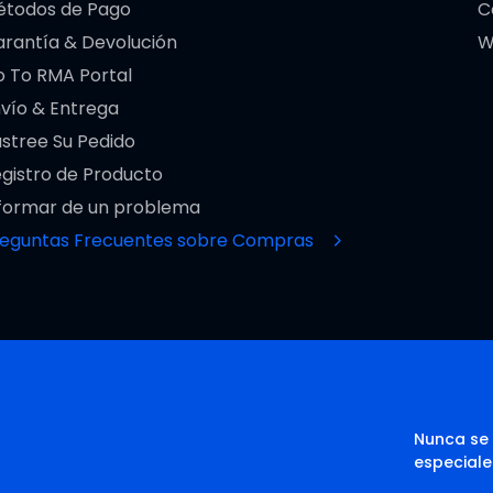
étodos de Pago
C
rantía & Devolución
W
 To RMA Portal
vío & Entrega
stree Su Pedido
gistro de Producto
formar de un problema
reguntas Frecuentes sobre Compras
Nunca se 
especiale