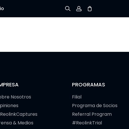
io
Registrarse
Iniciar sesión
Rastree el Pedido
MPRESA
PROGRAMAS
obre Nosotros
Filial
piniones
Programa de Socios
ReolinkCaptures
Referral Program
rensa & Medios
#ReolinkTrial