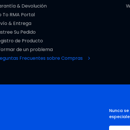
rantía & Devolución
W
 To RMA Portal
vío & Entrega
stree Su Pedido
gistro de Producto
formar de un problema
reguntas Frecuentes sobre Compras
Nunca se 
especiale