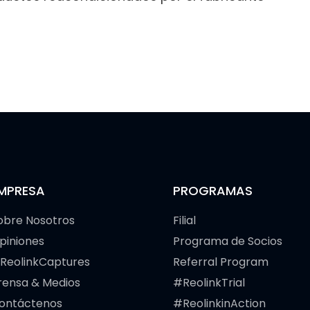
MPRESA
PROGRAMAS
obre Nosotros
Filial
piniones
Programa de Socios
ReolinkCaptures
Referral Program
rensa & Medios
#ReolinkTrial
ontáctenos
#ReolinkinAction