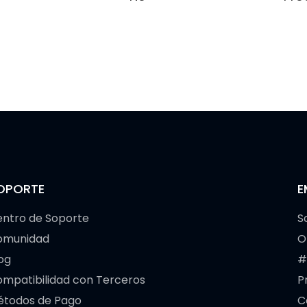
OPORTE
E
ntro de Soporte
S
omunidad
O
og
#
mpatibilidad con Terceros
P
étodos de Pago
C