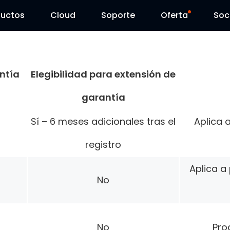
ductos
Cloud
Soporte
Oferta
Soc
Centro de Soporte
Ventas Flash
ntía
Elegibilidad para extensión de
Centro de Descarga
Reolink Day
garantía
Blog
Sí – 6 meses adicionales tras el
Aplica 
Contáctenos
registro
Aplica 
No
No
Pro