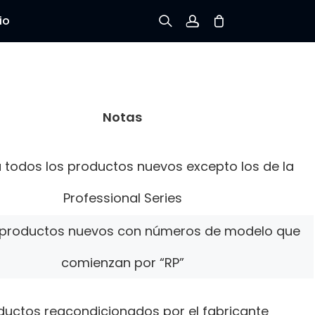
io
Registrarse
Iniciar sesión
Notas
Rastree el Pedido
a todos los productos nuevos excepto los de la
Professional Series
a productos nuevos con números de modelo que
comienzan por “RP”
ductos reacondicionados por el fabricante