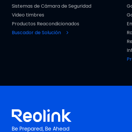
Sistemas de Cámara de Seguridad
Ga
Video timbres
Go
Productos Reacondicionados
En
Buscador de Solución
Ra
Re
In
P
Be Prepared, Be Ahead