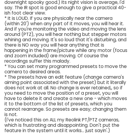
downright spooky good.) Its night vision is average, I'd
say. The IR spot is good enough to give a practical 40-
ish foot clear view.
* It is LOUD. If you are physically near the camera
(within 20') when any part of it moves, you will hear it.
And if you're monitoring the video and moving the lens
around (PTZ), you will hear nothing but stepper motors
whining and moving. It's so loud that it's disturbing, and
there is NO way you will hear anything that is
happening in the frame/picture while any motor (focus
and zoom included) are moving. Of course the
recordings suffer this malady.
* You can set many programmed presets to move the
camera to desired areas.
* The presets have an edit feature (change camera's
aiming point associated with the preset) but it literally
does not work at all. No change is ever retained,, so if
you need to move the position of a preset, you will
have to delete it and create a new one - which moves
it to the bottom of the list of presets, which you
cannot rearrange. So presets are easy; changing them
is not.
(I've noticed this on ALL my Reolink PT/PTZ cameras,
which is frustrating and disappointing. Don't put the
feature in the system until it works... just sayin'.)