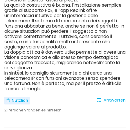
La qualità costruttiva è buona, l’installazione semplice
grazie al supporto PoE, e l’app Reolink offre
un’interfaccia intuitiva per la gestione delle
telecamere. Il sistema di tracciamento dei soggetti
funziona abbastanza bene, anche se non è perfetto: in
alcune situazioni può perdere il soggetto o non
attivarsi correttamente. Tuttavia, considerando il
costo, è una funzionalità molto interessante che
aggiunge valore al prodotto.
La doppia ottica è davvero utile: permette di avere una
visione panoramica e allo stesso tempo dettagliata
del soggetto tracciato, migliorando notevolmente la
sorveglianza.
In sintesi, lo consiglio sicuramente a chi cerca una
telecamera IP con funzioni avanzate senza spendere
una fortuna. Non è perfetta, ma per il prezzo è difficile
trovare di meglio.
Antworten
Nützlich
2
Personen fanden es hilfreich