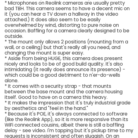
* Microphones on Reolink cameras are usually pretty
bad TBH. This camera seems to have a decent mic on
it (you can hear a TV down a hallway in the video
attached.) It does also seem to be easily
overwhelmed by wind, distorting to pure noise on
occasion. Baffling for a camera clearly designed to be
outside.
* The mount only allows 2 positions (mounting from a
wall, or a ceiling) but that's really all you need, and
changing the mount is super easy.
* Aside from being HUGE, this camera does present
nicely and looks to be of good build quality. It's also
intimidating (it really does announce its presence) -
which could be a good detriment to n'er-do-wells
alone.
* It comes with a security strap - that mounts
between the base mount and the camera housing
itself. Good to have on a camera this heavy.
* It makes the impression that it's truly industrial grade
by aesthetics and "feel in the hand."
* Because it's POE, it's always connected to software
(like the Reolink App), so it is more responsive than its
WiFi connected cousins, albeit there is still a baffling
delay - see video. I'm tapping but it's pickup time to my
requests is inconsistent and often sluggish. On an