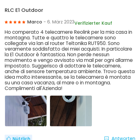
RLC E1 Outdoor
Marco
- 6. März 2023
Verifizierter Kauf
Ho comperato 4 telecamere Reolink per la mia casa in
montagna. Tutte e quattro le telecamere sono
collegate via lan al router Teltonika RUT950. Sono
veramente soddisfatto dei miei acquisti. In particolare
la E1 Outdoor è fantastica. Non perde nessun
movimento e vengo avvisato via mail per ogni allarme
impostato. Suggerisco di adottare le telecamere,
anche di sensore temperatura ambiente. Trovo questa
idea molto interessante, se la telecamera è montata
su una casa vacanza, al mare o in montagna.
Complimenti all'Azienda!
Antworten
Nützlich