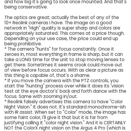
and how big it's going to look once mounted. And that's
being conservative.
The optics are great; actually the best of any of the
10+ Reolink cameras I have. The image on a good
network in "High" quality is super sharp and colors are
appropriately saturated. This comes at a price though.
Depending on your use case, the price could end up
being prohibitive.
* The camera "hunts" for focus constantly. Once it
zeroes in, most everything in frame is sharp, but it can
take a LONG time for the unit to stop moving lenses to
get there. Sometimes it seems crook could move out
of view before focus occurs. With as clear a picture as
this thing is capable of, that's a shame.
* If you move the camera with the PTZ controls, you
start the "hunting" process over while it does its 'vision
test at the eye doctor's' back and forth dance with the
focus. Same with zooming in/out.
* Reolink falsely advertises this camera to have "Color
Night Vision." It does not. It's standard monochrome-ish
with IR assist. When set to "Color" mode, the image has
some faint color, I'll give it that but it is far from
justifying calling it "color night vision." And it is CERTAINLY
NOT the ColorX night vision on the Argus 4 Pro (which is