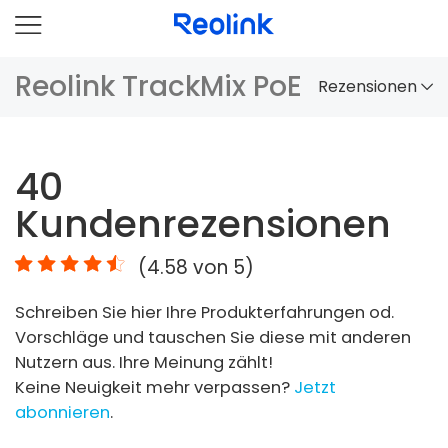
Reolink TrackMix PoE
Rezensionen
Überblick
40
Vergleich
Kundenrezensionen
Zubehör
(
4.58
von 5)
Video
Schreiben Sie hier Ihre Produkterfahrungen od.
Specs
Vorschläge und tauschen Sie diese mit anderen
Nutzern aus. Ihre Meinung zählt!
FAQs
Keine Neuigkeit mehr verpassen?
Jetzt
abonnieren
.