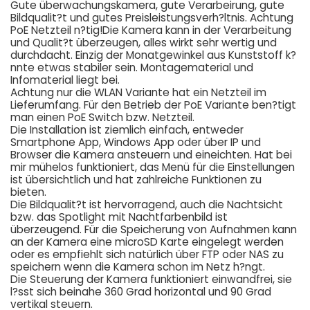
Gute überwachungskamera, gute Verarbeirung, gute
Bildqualit?t und gutes Preisleistungsverh?ltnis. Achtung
PoE Netzteil n?tig!Die Kamera kann in der Verarbeitung
und Qualit?t überzeugen, alles wirkt sehr wertig und
durchdacht. Einzig der Monatgewinkel aus Kunststoff k?
nnte etwas stabiler sein. Montagematerial und
Infomaterial liegt bei.
Achtung nur die WLAN Variante hat ein Netzteil im
Lieferumfang. Für den Betrieb der PoE Variante ben?tigt
man einen PoE Switch bzw. Netzteil.
Die Installation ist ziemlich einfach, entweder
Smartphone App, Windows App oder über IP und
Browser die Kamera ansteuern und eineichten. Hat bei
mir mühelos funktioniert, das Menü für die Einstellungen
ist übersichtlich und hat zahlreiche Funktionen zu
bieten.
Die Bildqualit?t ist hervorragend, auch die Nachtsicht
bzw. das Spotlight mit Nachtfarbenbild ist
überzeugend. Für die Speicherung von Aufnahmen kann
an der Kamera eine microSD Karte eingelegt werden
oder es empfiehlt sich natürlich über FTP oder NAS zu
speichern wenn die Kamera schon im Netz h?ngt.
Die Steuerung der Kamera funktioniert einwandfrei, sie
l?sst sich beinahe 360 Grad horizontal und 90 Grad
vertikal steuern.