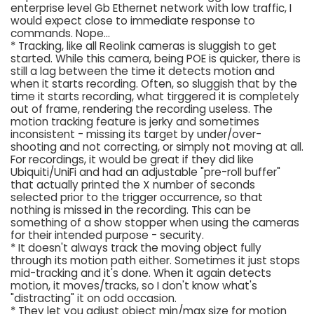
enterprise level Gb Ethernet network with low traffic, I
would expect close to immediate response to
commands. Nope...
* Tracking, like all Reolink cameras is sluggish to get
started. While this camera, being POE is quicker, there is
still a lag between the time it detects motion and
when it starts recording. Often, so sluggish that by the
time it starts recording, what tirggered it is completely
out of frame, rendering the recording useless. The
motion tracking feature is jerky and sometimes
inconsistent - missing its target by under/over-
shooting and not correcting, or simply not moving at all.
For recordings, it would be great if they did like
Ubiquiti/UniFi and had an adjustable "pre-roll buffer"
that actually printed the X number of seconds
selected prior to the trigger occurrence, so that
nothing is missed in the recording. This can be
something of a show stopper when using the cameras
for their intended purpose - security.
* It doesn't always track the moving object fully
through its motion path either. Sometimes it just stops
mid-tracking and it's done. When it again detects
motion, it moves/tracks, so I don't know what's
"distracting" it on odd occasion.
* They let you adjust object min/max size for motion