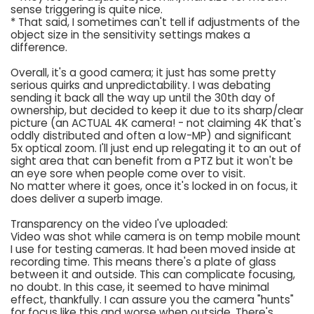
sense triggering is quite nice.
* That said, I sometimes can't tell if adjustments of the
object size in the sensitivity settings makes a
difference.
Overall, it's a good camera; it just has some pretty
serious quirks and unpredictability. I was debating
sending it back all the way up until the 30th day of
ownership, but decided to keep it due to its sharp/clear
picture (an ACTUAL 4K camera! - not claiming 4K that's
oddly distributed and often a low-MP) and significant
5x optical zoom. I'll just end up relegating it to an out of
sight area that can benefit from a PTZ but it won't be
an eye sore when people come over to visit.
No matter where it goes, once it's locked in on focus, it
does deliver a superb image.
Transparency on the video I've uploaded:
Video was shot while camera is on temp mobile mount
I use for testing cameras. It had been moved inside at
recording time. This means there's a plate of glass
between it and outside. This can complicate focusing,
no doubt. In this case, it seemed to have minimal
effect, thankfully. I can assure you the camera "hunts"
for focus like this and worse when outside. There's