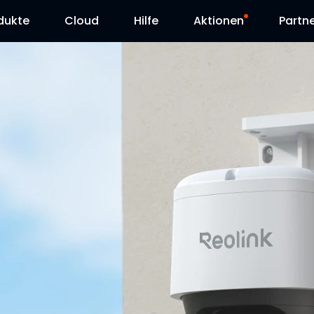
dukte
Cloud
Hilfe
Aktionen
Partn
Supportanfrage
Sonderangebot
Herunterladen
Reolink Day
Blog
Kontakt