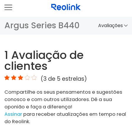
Argus Series B440
Avaliações
Panorama
1
Avaliação de
Comparação
clientes
Acessórios
(
3
de 5 estrelas)
Vídeo
Compartilhe os seus pensamentos e sugestões
Especificações
conosco e com outros utilizadores. Dê a sua
oponião e faça a diferença!
FAQs
Assinar
para receber atualizações em tempo real
do Reolink.