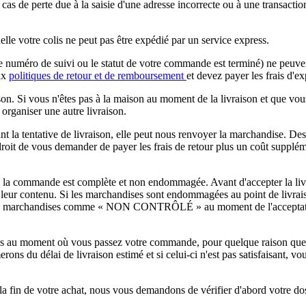
n cas de perte due à la saisie d'une adresse incorrecte ou à une transacti
elle votre colis ne peut pas être expédié par un service express.
uméro de suivi ou le statut de votre commande est terminé) ne peuvent 
aux
politiques de retour et de remboursement
et devez payer les frais d'e
ison. Si vous n'êtes pas à la maison au moment de la livraison et que vo
organiser une autre livraison.
ant la tentative de livraison, elle peut nous renvoyer la marchandise. Des
 droit de vous demander de payer les frais de retour plus un coût supplé
ue la commande est complète et non endommagée. Avant d'accepter la liv
er leur contenu. Si les marchandises sont endommagées au point de livrais
r les marchandises comme « NON CONTRÔLÉ » au moment de l'acceptatio
s au moment où vous passez votre commande, pour quelque raison que ce
ons du délai de livraison estimé et si celui-ci n'est pas satisfaisant, v
a fin de votre achat, nous vous demandons de vérifier d'abord votre doss