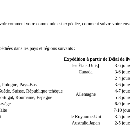
voir comment votre commande est expédiée, comment suivre votre envoi et
édiées dans les pays et régions suivants :
Expédition à partir de
Délai de li
les États-Unis]
3-6 jour
Canada
3-6 jour
2-4 jour
 Pologne, Pays-Bas
3-6 jour
 Suède, Suisse, République tchèque
4-7 jour
Allemagne
, Portugal, Roumanie, Espagne
5-8 jour
orvège
6-9 jour
alte
7-10 jou
i
le Royaume-Uni
3-5 jour
Australie,Japan
2-5 jour