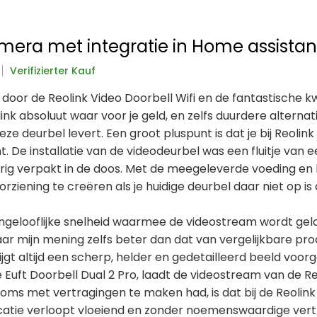
mera met integratie in Home assistan
Verifizierter Kauf
oor de Reolink Video Doorbell Wifi en de fantastische kwa
olink absoluut waar voor je geld, en zelfs duurdere altern
eze deurbel levert. Een groot pluspunt is dat je bij Reoli
De installatie van de videodeurbel was een fluitje van e
ig verpakt in de doos. Met de meegeleverde voeding en b
ziening te creëren als je huidige deurbel daar niet op is
ngelooflijke snelheid waarmee de videostream wordt gela
naar mijn mening zelfs beter dan dat van vergelijkbare pr
rijgt altijd een scherp, helder en gedetailleerd beeld voorg
 Euft Doorbell Dual 2 Pro, laadt de videostream van de Re
oms met vertragingen te maken had, is dat bij de Reolink 
tie verloopt vloeiend en zonder noemenswaardige vertrag