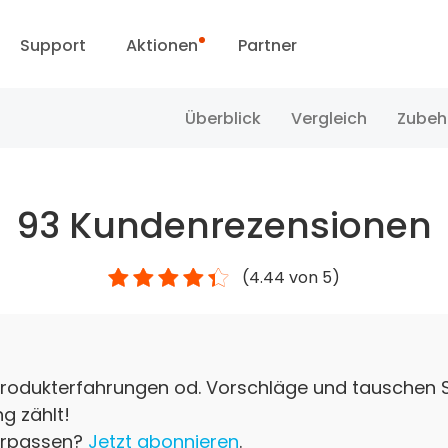
Support
Aktionen
Partner
i
upportanfrage
Sonderangebot
Überblick
Vergleich
Zubeh
ownload Center
Reolink Day
93
Kundenrezensionen
Blog
(
4.44
von 5)
Kontakt
e Produkterfahrungen od. Vorschläge und tauschen 
g zählt!
verpassen?
Jetzt abonnieren
.