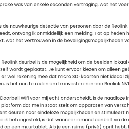
 sprake was van enkele seconden vertraging, wat het voe
 is de nauwkeurige detectie van personen door de Reolink
edt, ontvang ik onmiddellijk een melding. Tot op heden 
, wat het vertrouwen in de beveiligingsmogelijkheden va
 Reolink deurbel is de mogelijkheid om de beelden lokaal
zelf wordt geplaatst. Je kunt ervoor kiezen om alleen ge
 er wel rekening mee dat micro SD-kaarten niet ideaal zi
n, is het aan te raden om te investeren in een Reolink NV
Doorbell Wifi voor mij echt onderscheidt, is de naadloze
 platform dat me in staat stelt om apparaten van versch
pent deuren naar eindeloze mogelijkheden en stimuleert mi
e ik heb ingesteld, is dat wanneer iemand aanbelt via de
op een muurtablet. Als je een ruime (privé) oprit hebt,