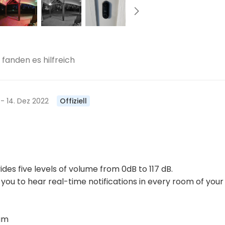
fanden es hilfreich
4
- 14. Dez 2022
Offiziell
des five levels of volume from 0dB to 117 dB.
you to hear real-time notifications in every room of your
eam