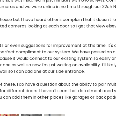
onths, it was installed in just minutes with two screws. Co
r cameras and we were online in no time through our 32ch 
r house but I have heard other's complain that it doesn't
d cameras looking at each door so I get that view elsew
s or even suggestions for improvement at this time. It's 
 a perfect compliment to our system. We have passed on 
ause it would connect to our existing system so easily an
ne as well so now I'm just waiting on availability. I'll lik
 wall so I can add one at our side entrance.
of these, I do have a question about the ability to pair mu
or different doors. I haven't seen that detail mentioned y
ou can add them in other places like garages or back pa