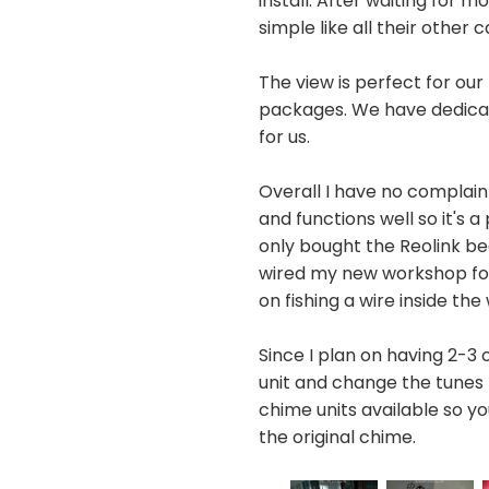
install. After waiting for m
simple like all their othe
The view is perfect for ou
packages. We have dedicate
for us.
Overall I have no complaint
and functions well so it's
only bought the Reolink bec
wired my new workshop for o
on fishing a wire inside the
Since I plan on having 2-3 
unit and change the tunes f
chime units available so y
the original chime.