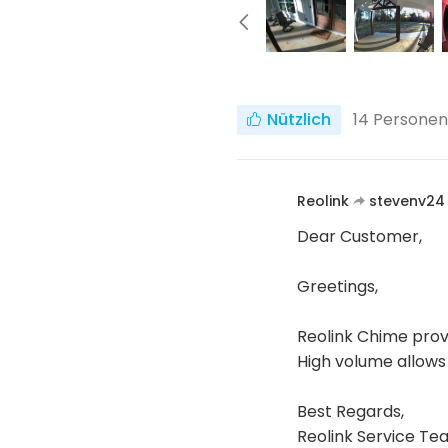
Nützlich
14
Personen 
Reolink
stevenv2
Dear Customer,
Greetings,
Reolink Chime provi
High volume allows 
Best Regards,
Reolink Service T