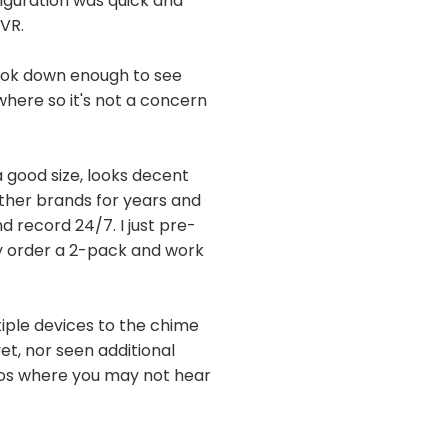
nfiguration was quick and
NVR.
 look down enough to see
here so it's not a concern
a good size, looks decent
other brands for years and
d record 24/7. I just pre-
ely order a 2-pack and work
ltiple devices to the chime
et, nor seen additional
tios where you may not hear