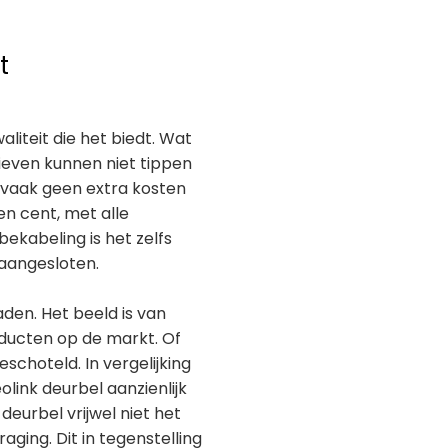
t
liteit die het biedt. Wat
atieven kunnen niet tippen
nk vaak geen extra kosten
en cent, met alle
ekabeling is het zelfs
 aangesloten.
den. Het beeld is van
oducten op de markt. Of
eschoteld. In vergelijking
olink deurbel aanzienlijk
deurbel vrijwel niet het
ing. Dit in tegenstelling