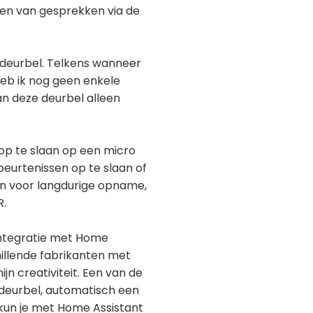
ren van gesprekken via de
 deurbel. Telkens wanneer
heb ik nog geen enkele
n deze deurbel alleen
 op te slaan op een micro
beurtenissen op te slaan of
jn voor langdurige opname,
R.
 integratie met Home
illende fabrikanten met
jn creativiteit. Een van de
 deurbel, automatisch een
 kun je met Home Assistant