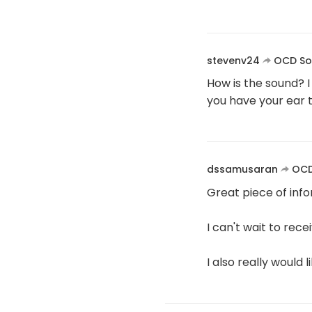
stevenv24
OCD So
How is the sound? I
you have your ear t
dssamusaran
OCD
Great piece of info
I can't wait to rece
I also really would