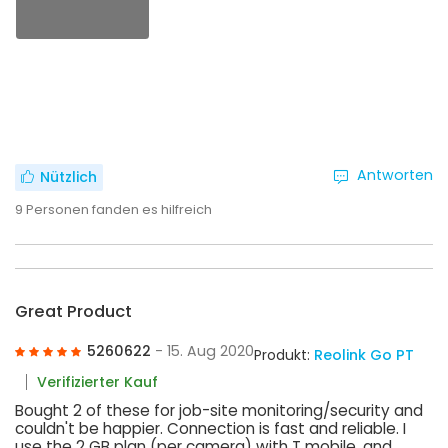
Antworten
Nützlich
9
Personen fanden es hilfreich
Great Product
5260622
- 15. Aug 2020
Produkt:
Reolink Go PT
Verifizierter Kauf
Bought 2 of these for job-site monitoring/security and
couldn't be happier. Connection is fast and reliable. I
use the 2 GB plan (per camera) with T mobile, and