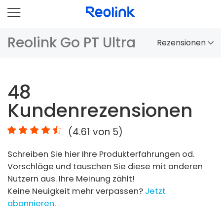
Reolink Go PT Ultra
Rezensionen
Überblick
48
Vergleich
Kundenrezensionen
Zubehör
(
4.61
von 5)
Video
Schreiben Sie hier Ihre Produkterfahrungen od.
Specs
Vorschläge und tauschen Sie diese mit anderen
Nutzern aus. Ihre Meinung zählt!
FAQs
Keine Neuigkeit mehr verpassen?
Jetzt
abonnieren
.