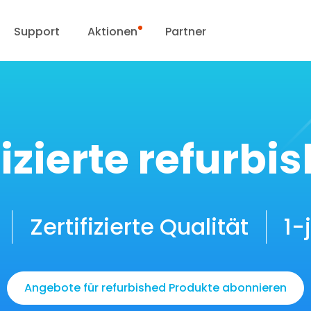
Support
Aktionen
Partner
upportanfrage
Sonderangebot
ownload Center
Reolink Day
fizierte refurb
Blog
Kontakt
Zertifizierte Qualität
1-
Angebote für refurbished Produkte abonnieren