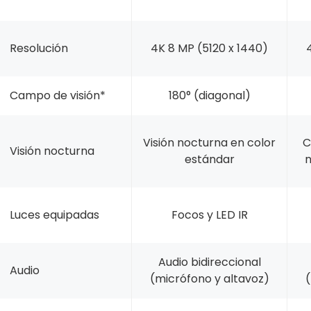
Resolución
4K 8 MP (5120 x 1440)
Campo de visión*
180° (diagonal)
Visión nocturna en color
C
Visión nocturna
estándar
n
Luces equipadas
Focos y LED IR
Audio bidireccional
Audio
(micrófono y altavoz)
(