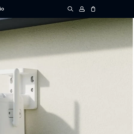
io
Registrarse
Iniciar sesión
Rastree el Pedido