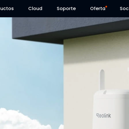
ductos
Cloud
Soporte
Oferta
Soc
Centro de Soporte
Ventas Flash
Centro de Descarga
Reolink Day
Blog
Contáctenos