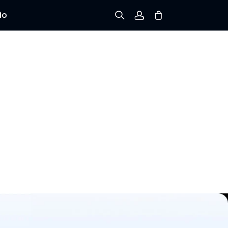
io
Registrarse
Iniciar sesión
Rastree el Pedido