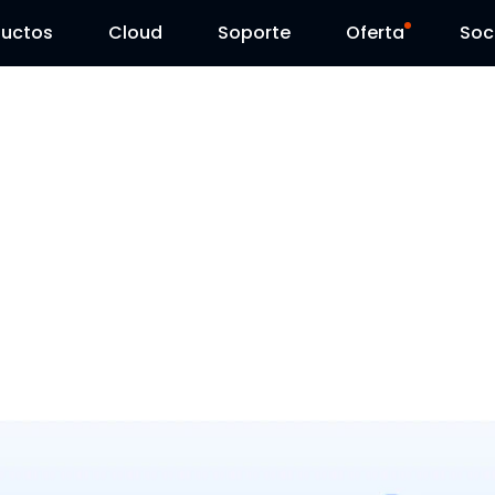
ductos
Cloud
Soporte
Oferta
Soc
Centro de Soporte
Ventas Flash
Centro de Descarga
Reolink Day
Blog
Contáctenos