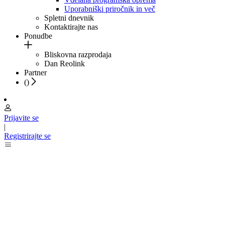
Uporabniški priročnik in več
Spletni dnevnik
Kontaktirajte nas
Ponudbe
Bliskovna razprodaja
Dan Reolink
Partner
(
)
Prijavite se
|
Registrirajte se