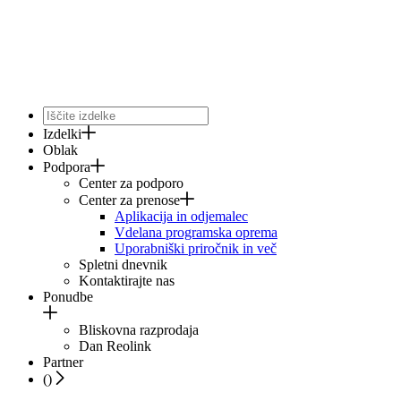
Izdelki
Oblak
Podpora
Center za podporo
Center za prenose
Aplikacija in odjemalec
Vdelana programska oprema
Uporabniški priročnik in več
Spletni dnevnik
Kontaktirajte nas
Ponudbe
Bliskovna razprodaja
Dan Reolink
Partner
(
)