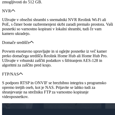
zmogljivosti do 512 GB.
NVR
Uživajte v obsežni shrambi s snemalniki NVR Reolink Wi-Fi ali
PoE, s čimer boste razbremenjeni skrbi zaradi premalo prostora. Vaši
posnetki so varnostno kopirani v lokalni shrambi, tudi če vam
kamero ukradejo.
Domače središče
Povsem enostavno upravljajte in si oglejte posnetke iz več kamer
preko domačega središča Reolink Home Hub ali Home Hub Pro.
Uživajte v vrhunski zaščiti podatkov s šifriranjem AES-128 in
algoritmi za zaščito pred krajo.
FTP/NAS
S podporo RTSP in ONVIF se brezhibno integrira s programsko
opremo tretjih oseb, kot je NAS. Prijavite se lahko tudi za
shranjevanje na strežniku FTP za varnostno kopiranje
videoposnetkov.