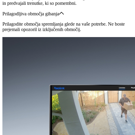
in predvajali trenutke, ki so pomembni.
Prilagodljiva območja gibanja
Prilagodite območja spremljanja glede na vaše potrebe. Ne boste
prejemali opozoril iz izključenih območij.