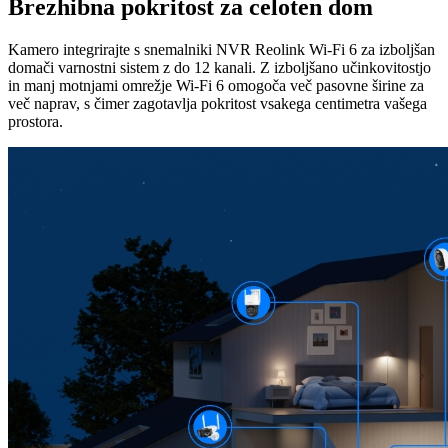
Brezhibna pokritost za celoten dom
Kamero integrirajte s snemalniki NVR Reolink Wi-Fi 6 za izboljšan
domači varnostni sistem z do 12 kanali. Z izboljšano učinkovitostjo
in manj motnjami omrežje Wi-Fi 6 omogoča več pasovne širine za
več naprav, s čimer zagotavlja pokritost vsakega centimetra vašega
prostora.