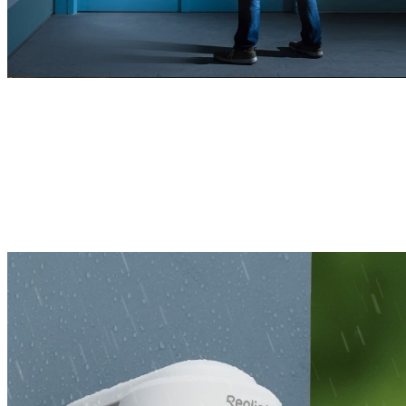
Ostaja zmogljiv, v notranjih prostorih ali
na prostem
S trpežnim ohišjem in kompaktno strukturo je ta 4K kamera
ustvarjena, da prenese različne zahtevne vremenske razmere, s čimer
zagotavlja zanesljivo zaščito skozi celotno leto.