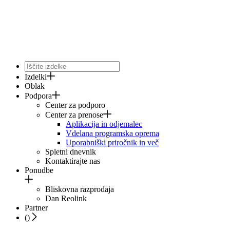
Izdelki
Oblak
Podpora
Center za podporo
Center za prenose
Aplikacija in odjemalec
Vdelana programska oprema
Uporabniški priročnik in več
Spletni dnevnik
Kontaktirajte nas
Ponudbe
Bliskovna razprodaja
Dan Reolink
Partner
(
)