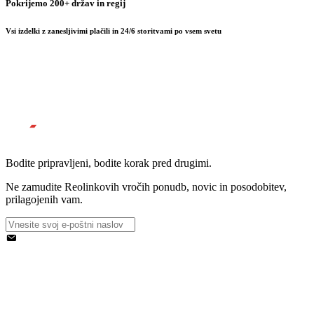
Pokrijemo 200+ držav in regij
Vsi izdelki z zanesljivimi plačili in 24/6 storitvami po vsem svetu
Bodite pripravljeni, bodite korak pred drugimi.
Ne zamudite Reolinkovih vročih ponudb, novic in posodobitev,
prilagojenih vam.