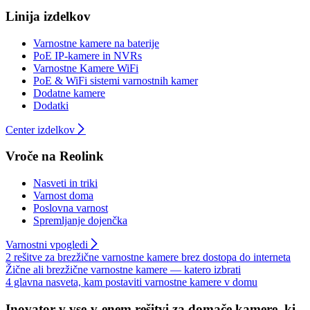
Linija izdelkov
Varnostne kamere na baterije
PoE IP-kamere in NVRs
Varnostne Kamere WiFi
PoE & WiFi sistemi varnostnih kamer
Dodatne kamere
Dodatki
Center izdelkov
Vroče na Reolink
Nasveti in triki
Varnost doma
Poslovna varnost
Spremljanje dojenčka
Varnostni vpogledi
2 rešitve za brezžične varnostne kamere brez dostopa do interneta
Žične ali brezžične varnostne kamere — katero izbrati
4 glavna nasveta, kam postaviti varnostne kamere v domu
Inovator v vse-v-enem rešitvi za domače kamere, ki