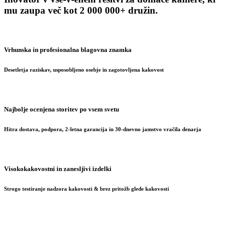
mu zaupa več kot 2 000 000+ družin.
Vrhunska in profesionalna blagovna znamka
Desetletja raziskav, usposobljeno osebje in zagotovljena kakovost
Najbolje ocenjena storitev po vsem svetu
Hitra dostava, podpora, 2-letna garancija in 30-dnevno jamstvo vračila denarja
Visokokakovostni in zanesljivi izdelki
Strogo testiranje nadzora kakovosti & brez pritožb glede kakovosti