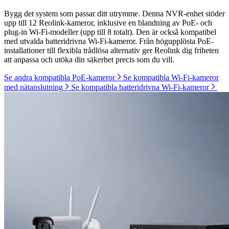
Bygg det system som passar ditt utrymme. Denna NVR-enhet stöder
upp till 12 Reolink-kameror, inklusive en blandning av PoE- och
plug-in Wi-Fi-modeller (upp till 8 totalt). Den är också kompatibel
med utvalda batteridrivna Wi-Fi-kameror. Från högupplösta PoE-
installationer till flexibla trådlösa alternativ ger Reolink dig friheten
att anpassa och utöka din säkerhet precis som du vill.
Se andra kompatibla PoE-kameror
Se kompatibla Wi-Fi-kameror
med nätanslutning
Se kompatibla batteridrivna Wi-Fi-kameror