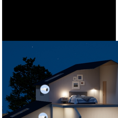
NVR-centrerat säkerhetssystem
Omfattande skydd stöds av vårt NVR-centrerade system. Hantera
alla dina kameror effektivt från ett enda gränssnitt som är anpassat
för olika installationsscenarier.