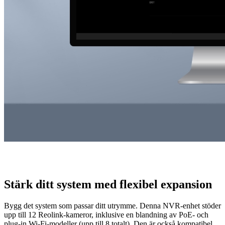
Stärk ditt system med flexibel expansion
Bygg det system som passar ditt utrymme. Denna NVR-enhet stöder
upp till 12 Reolink-kameror, inklusive en blandning av PoE- och
plug-in Wi-Fi-modeller (upp till 8 totalt). Den är också kompatibel