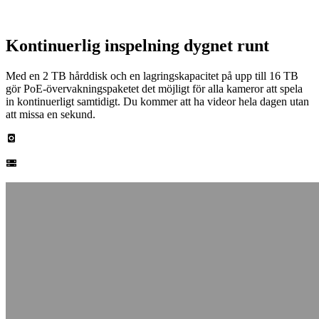
Kontinuerlig inspelning dygnet runt
Med en 2 TB hårddisk och en lagringskapacitet på upp till 16 TB
gör PoE-övervakningspaketet det möjligt för alla kameror att spela
in kontinuerligt samtidigt. Du kommer att ha videor hela dagen utan
att missa en sekund.
Inbyggd hårddisk på 2 TB
Upp till 16 TB