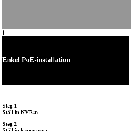
Enkel PoE-installation
Upplev bekvämligheten med plug-and-play-installation med vårt
PoE (Power over Ethernet)-system. Inget behov av separata
strömkablar för varje kamera.
Steg 1
Ställ in NVR:n
Steg 2
Ställ in kamerorna