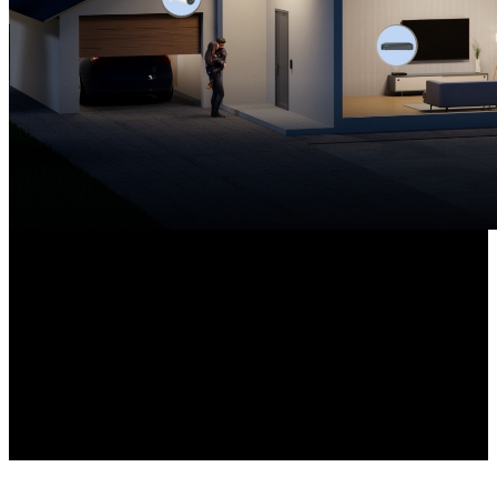
8-kanals NVR
Levereras med en förinstallerad hårddisk på 2 TB
12 MP kameror × 4
Högupplösta PoE-kameror ingår
Utbyggbar upp till 16 TB
Lokal lagringskapacitet