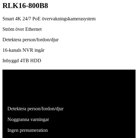
RLK16-800B8
Smart 4K 24/7 PoE övervakningskamerasystem
Ström över Ethernet
Detektera person/fordon/djur
16-kanals NVR ingår
Inbyggd 4TB HDD
Identifiera verkliga hot
Kameror i detta system kan skilja på människor, fordon och djur från
andra objekt. Du får omedelbara varningar när din uppmärksamhet
krävs.
Detektera person/fordon/djur
Noggranna varningar
Ingen prenumeration