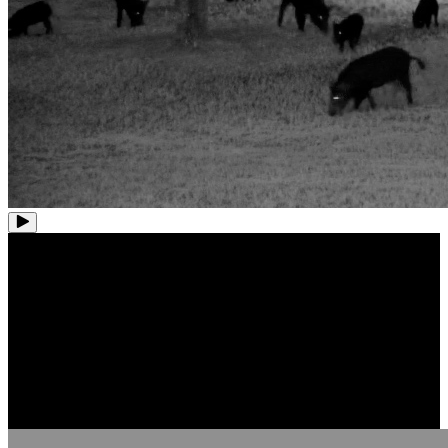
Kontinuerlig inspelning 24/7
Med en förinstallerad 4 TB HDD och 16 TB lagringskapacitet
stöder detta NVR-system 24/7-inspelning på upp till 24 kameror
(max.16 trådbundna kameror) samtidigt. Spara dagar eller veckor av
inspelat material utan extra avgifter.