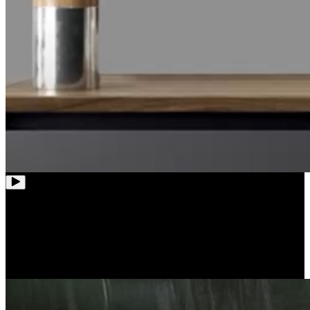
Allvädersskydd
Inneslutna i ett IP67-klassat vattenbeständigt aluminiumhölje
skyddar kamerorna ditt hem både inomhus och utomhus, oavsett
väder.