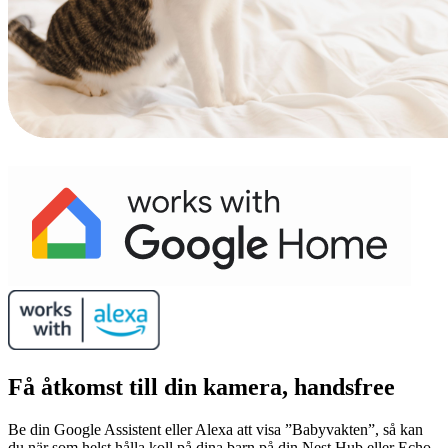
Få åtkomst till din kamera, handsfree
Be din Google Assistent eller Alexa att visa ”Babyvakten”, så kan
du när som helst hålla koll på dina barn på din Nest Hub eller Echo