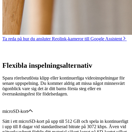
Ta reda på hur du ansluter Reolink-kameror till Google Assistent
Flexibla inspelningsalternativ
Spara rörelseutlösta klipp eller kontinuerliga videoinspelningar för
senare uppspelning. Du kommer aldrig att missa något minnesvärt
ögonblick vare sig det är ditt barns första steg eller en
överraskningsfest för födelsedagen.
microSD-kort
Sätt i ett microSD-kort på upp till 512 GB och spela in kontinuerligt
i upp till 8 dagar vid standardiserad bitrate på 3072 kbps. Även vid
nätverksavbrott förblir ditt material säkert lagrat på SD-kortet vilket