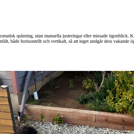
utomatisk spårning, utan manuella justeringar eller missade ögonblick.
fält, både horisontellt och vertikalt, så att inget undgår dess vakande ö