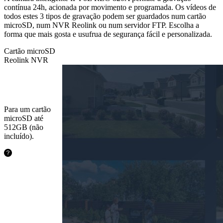
contínua 24h, acionada por movimento e programada. Os vídeos de
todos estes 3 tipos de gravação podem ser guardados num cartão
microSD, num NVR Reolink ou num servidor FTP. Escolha a
forma que mais gosta e usufrua de segurança fácil e personalizada.
Cartão microSD
Reolink NVR
Cartão
microSD
Para um cartão
microSD até
512GB (não
incluído).
48.5horas
128GB
97.1horas
256GB
194.2horas
512GB