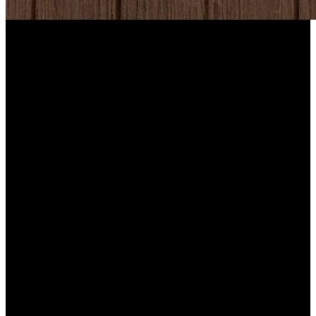
Proteção de 6 meses
Vários modos de gravação
Carregamento solar de 10 minutos
No modo de gravação acionado por PIR, esta câmera oferece 6
meses de vigilância com uma única carga.
A ativação com um toque do modo de economia de energia da
bateria permite segurança durante todo o inverno com uma única
carga.
Ative o modo de prioridade de deteção (gravação acionada por
movimento) para captar até mesmo a menor anomalia.
Ative o modo de pré-gravação/gravação contínua para captar
totalmente todo o evento.
Emparelhado com um painel solar Reolink de 12 W, ela nunca fica
sem energia, com apenas 10 minutos de luz solar direta diariamente
no modo de gravação acionado.
Utilize com um painel solar de 12 W durante 1 hora de sol por dia
para manter a gravação contínua/pré-gravação ativada.