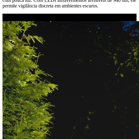
com pouca luz. Com LEDs infravermelhos invisíveis de 940 nm, ele
permite vigilância discreta em ambientes escuros.