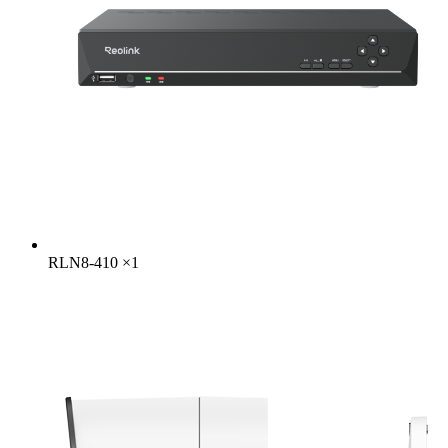
RLN8-410
×
1