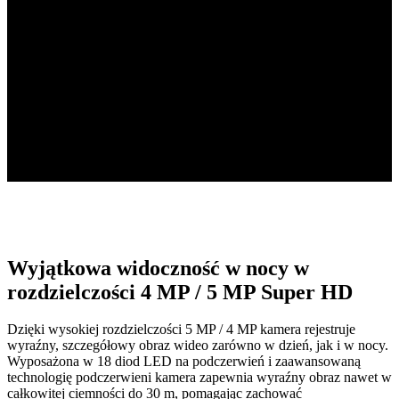
8-kanałowy rejestrator NVR
wbudowany dysk twardy 2 TB
Cztery kamery 2K+
w zestawie kamery PoE o wysokiej rozdzielczości
Do 16 TB
lokalnej pojemności pamięci masowej
Wyjątkowa widoczność w nocy w
rozdzielczości 4 MP / 5 MP Super HD
Dzięki wysokiej rozdzielczości 5 MP / 4 MP kamera rejestruje
wyraźny, szczegółowy obraz wideo zarówno w dzień, jak i w nocy.
Wyposażona w 18 diod LED na podczerwień i zaawansowaną
technologię podczerwieni kamera zapewnia wyraźny obraz nawet w
całkowitej ciemności do 30 m, pomagając zachować