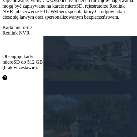
zaplanowane. Filmy z wszystkich tych trzech rodzajów nagrywania
mogą być zapisywane na karcie microSD, rejestratorze Reolink
NVR lub serwerze FTP. Wybierz sposób, który Ci odpowiada i
ciesz się łatwym oraz spersonalizowanym bezpieczeństwem.
Karta microSD
Reolink NVR
Karta microSD
Obsługuje karty
microSD do 512 GB
(brak w zestawie).
48.5godziny
128GB
97.1godziny
526GB
194.2godziny
512GB