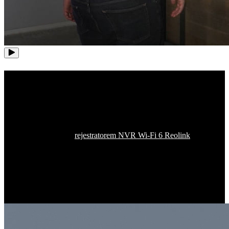
Jeszcze jeden krok do
uzyskania pokrycia całego domu
Zintegruj tę kamerę z
rejestratorem NVR Wi‑Fi 6 Reolink
lub z
systemem bezpieczeństwa i odblokuj nowy wymiar łączności w
systemie bezpieczeństwa domowego dla maksymalnie 12 kanałów
kamer 4K UHD. Dzięki zwiększonej wydajności i zmniejszonym
zakłóceniom technologia Wi‑Fi 6 udostępnia więcej pasma dla
większej liczby urządzeń, zapewniając bezproblemowe pokrycie
każdego zakątka Twojej przestrzeni.